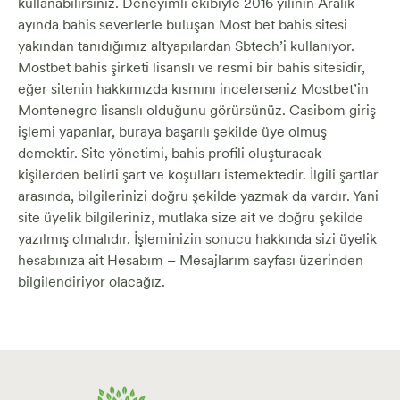
kullanabilirsiniz. Deneyimli ekibiyle 2016 yılının Aralık
ayında bahis severlerle buluşan Most bet bahis sitesi
yakından tanıdığımız altyapılardan Sbtech’i kullanıyor.
Mostbet bahis şirketi lisanslı ve resmi bir bahis sitesidir,
eğer sitenin hakkımızda kısmını incelerseniz Mostbet’in
Montenegro lisanslı olduğunu görürsünüz. Casibom giriş
işlemi yapanlar, buraya başarılı şekilde üye olmuş
demektir. Site yönetimi, bahis profili oluşturacak
kişilerden belirli şart ve koşulları istemektedir. İlgili şartlar
arasında, bilgilerinizi doğru şekilde yazmak da vardır. Yani
site üyelik bilgileriniz, mutlaka size ait ve doğru şekilde
yazılmış olmalıdır. İşleminizin sonucu hakkında sizi üyelik
hesabınıza ait Hesabım – Mesajlarım sayfası üzerinden
bilgilendiriyor olacağız.