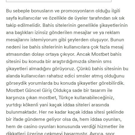
Bu sebeple bonusların ve promosyonların olduğu ilgili
sayfa kullanıcılar ve özellikle de üyeler tarafından sık sık
takip edilmelidir. Bahis sitelerinin genellikle şikayetlerinin
ana başlıkları izinsiz gönderilen mesajlar ve ya reklam
mesajlarını istemiyorum gibi şeylerden oluşuyor. Bunun
nedeni ise bahis sitelerinin kullanıcılara çok fazla mesaj
atmasından dolayı ortaya çıkıyor. Ancak Mostbet bahis
sitesini bu konuda bir araştırdığımızda sitenin sms
şikayetleri almadığını görüyoruz. Çünkü bahis sitesinin bu
alanda kullanıcıları rahatsız edici smsler atmış olduğunu
görseydik yorumlarda bu konuda şikayetler görebilirdik.
Mostbet Güncel Giriş Oldukça sade bir tasarım ile
karşınıza çıkan mostbet, Türkçe kullanabileceğiniz,
yurtdışı kökenli yani kaçak iddaa siteleri arasında
bulunmaktadır. Her ne kadar kaçak iddaa sitesi şeklinde
bir ifade gündeme geliyor olsa da, hem iddaa oyunları,
hem de casino oyunları konusunda verdiği hizmetler ile
dikkatleri üzerine çekmeyi başarmıştır. Ayrıca, spor