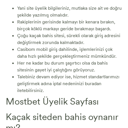
Yani site üyelik bilgileriniz, mutlaka size ait ve doğru
şekilde yazılmış olmalıdır.
Rakiplerinin gerisinde kalmayı bir kenara bırakın,
birçok köklü markayı geride bırakmayı başardı.
Çoğu kaçak bahis sitesi, sürekli olarak giriş adresini
değiştirmek zorunda kalmaktadır.
Casibom mobil giriş dahilinde, işlemlerinizi çok
daha hızlı şekilde gerçekleştirmeniz mümkündür.
Her ne kadar bu durum şaşırtıcı olsa da bahis
sitesinin gayet iyi çalıştığını görüyoruz.
Talebiniz devam ediyor ise, hizmet standartlarımızı
geliştirmek adına iptal nedeninizi buradan
iletebilirsiniz.
Mostbet Üyelik Sayfası
Kaçak siteden bahis oynanır
mı?