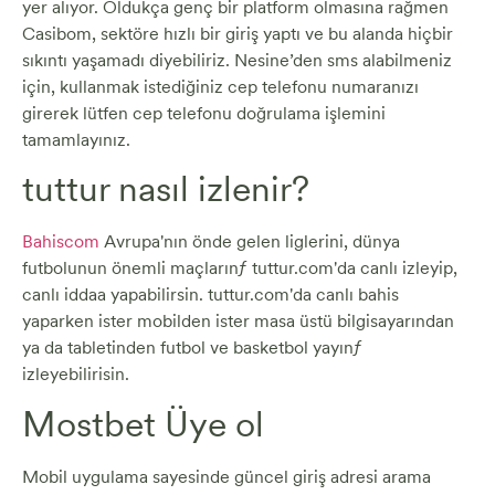
yer alıyor. Oldukça genç bir platform olmasına rağmen
Casibom, sektöre hızlı bir giriş yaptı ve bu alanda hiçbir
sıkıntı yaşamadı diyebiliriz. Nesine’den sms alabilmeniz
için, kullanmak istediğiniz cep telefonu numaranızı
girerek lütfen cep telefonu doğrulama işlemini
tamamlayınız.
tuttur nasıl izlenir?
Bahiscom
Avrupa'nın önde gelen liglerini, dünya
futbolunun önemli maçlarınƒ tuttur.com'da canlı izleyip,
canlı iddaa yapabilirsin. tuttur.com'da canlı bahis
yaparken ister mobilden ister masa üstü bilgisayarından
ya da tabletinden futbol ve basketbol yayınƒ
izleyebilirisin.
Mostbet Üye ol
Mobil uygulama sayesinde güncel giriş adresi arama