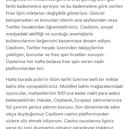
farklı kademelere ayrılıyor ve bu kademelere göre verilen
Free Spin miktarları değişiklik gösteriyor. Güncel
kampanyaları ve bonusları sitenin ana sayfasından veya
Twitter hesabından öğrenebilirsiniz. Casibom, sosyal
medyadaki aktifliği ve sunduğu avantajlarla
kullanıcılarının beğenisini kazanmaya devam ediyor.
Casibom, Twitter hesabı üzerinden takipçilerine
çekilişler, bonuslar ve free spin fırsatları sunuyor.
Üyelerine her hafta bedava free spin veren nadir
platformlardan biri.
Hatta burada putin’in ölüm tarihi üzerine belli bir miktar
bahis bile oynayabilirsiniz. MostBet bahis mağazalarındaki
oyuncular, maliyetlerinin %10’una kadar nakit para iadesi
bekleyebilirler. Havale, Cepbank, Ecopayz yatırımlarınıza
%5 çevrim şartsız yatırım bonusu. Son dönemlerde adını
sıkça duyduğumuz Casibom casino platformundan
sizlere söz etmek istiyorum. Casino oyunlarına ilginiz
varsa bu ismi duymamış olmanız neredeyse imkânsız.