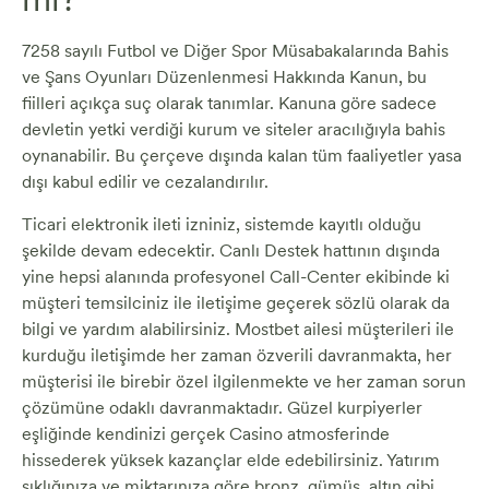
7258 sayılı Futbol ve Diğer Spor Müsabakalarında Bahis
ve Şans Oyunları Düzenlenmesi Hakkında Kanun, bu
fiilleri açıkça suç olarak tanımlar. Kanuna göre sadece
devletin yetki verdiği kurum ve siteler aracılığıyla bahis
oynanabilir. Bu çerçeve dışında kalan tüm faaliyetler yasa
dışı kabul edilir ve cezalandırılır.
Ticari elektronik ileti izniniz, sistemde kayıtlı olduğu
şekilde devam edecektir. Canlı Destek hattının dışında
yine hepsi alanında profesyonel Call-Center ekibinde ki
müşteri temsilciniz ile iletişime geçerek sözlü olarak da
bilgi ve yardım alabilirsiniz. Mostbet ailesi müşterileri ile
kurduğu iletişimde her zaman özverili davranmakta, her
müşterisi ile birebir özel ilgilenmekte ve her zaman sorun
çözümüne odaklı davranmaktadır. Güzel kurpiyerler
eşliğinde kendinizi gerçek Casino atmosferinde
hissederek yüksek kazançlar elde edebilirsiniz. Yatırım
sıklığınıza ve miktarınıza göre bronz, gümüş, altın gibi