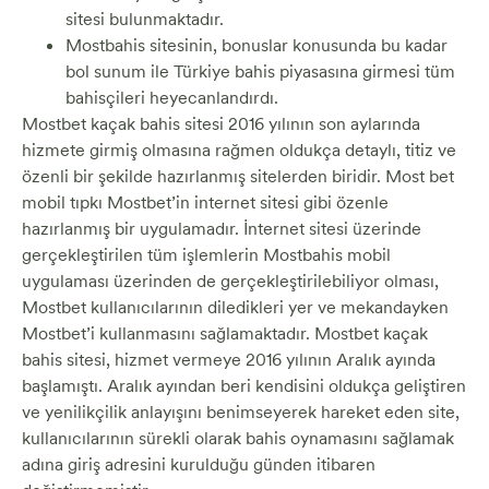
sitesi bulunmaktadır.
Mostbahis sitesinin, bonuslar konusunda bu kadar
bol sunum ile Türkiye bahis piyasasına girmesi tüm
bahisçileri heyecanlandırdı.
Mostbet kaçak bahis sitesi 2016 yılının son aylarında
hizmete girmiş olmasına rağmen oldukça detaylı, titiz ve
özenli bir şekilde hazırlanmış sitelerden biridir. Most bet
mobil tıpkı Mostbet’in internet sitesi gibi özenle
hazırlanmış bir uygulamadır. İnternet sitesi üzerinde
gerçekleştirilen tüm işlemlerin Mostbahis mobil
uygulaması üzerinden de gerçekleştirilebiliyor olması,
Mostbet kullanıcılarının diledikleri yer ve mekandayken
Mostbet’i kullanmasını sağlamaktadır. Mostbet kaçak
bahis sitesi, hizmet vermeye 2016 yılının Aralık ayında
başlamıştı. Aralık ayından beri kendisini oldukça geliştiren
ve yenilikçilik anlayışını benimseyerek hareket eden site,
kullanıcılarının sürekli olarak bahis oynamasını sağlamak
adına giriş adresini kurulduğu günden itibaren