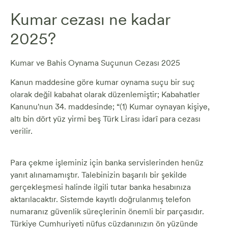
Kumar cezası ne kadar
2025?
Kumar ve Bahis Oynama Suçunun Cezası 2025
Kanun maddesine göre kumar oynama suçu bir suç
olarak değil kabahat olarak düzenlemiştir; Kabahatler
Kanunu'nun 34. maddesinde; “(1) Kumar oynayan kişiye,
altı bin dört yüz yirmi beş Türk Lirası idarî para cezası
verilir.
Para çekme işleminiz için banka servislerinden henüz
yanıt alınamamıştır. Talebinizin başarılı bir şekilde
gerçekleşmesi halinde ilgili tutar banka hesabınıza
aktarılacaktır. Sistemde kayıtlı doğrulanmış telefon
numaranız güvenlik süreçlerinin önemli bir parçasıdır.
Türkiye Cumhuriyeti nüfus cüzdanınızın ön yüzünde