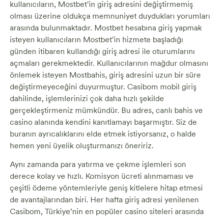
kullanıcıların, Mostbet’in giriş adresini değiştirmemiş
olması üzerine oldukça memnuniyet duydukları yorumları
arasında bulunmaktadır. Mostbet hesabına giriş yapmak
isteyen kullanıcıların Mostbet’in hizmete başladığı
günden itibaren kullandığı giriş adresi ile oturumlarını
açmaları gerekmektedir. Kullanıcılarının mağdur olmasını
önlemek isteyen Mostbahis, giriş adresini uzun bir süre
değiştirmeyeceğini duyurmuştur. Casibom mobil giriş
dahilinde, işlemlerinizi çok daha hızlı şekilde
gerçekleştirmeniz mümkündür. Bu adres, canlı bahis ve
casino alanında kendini kanıtlamayı başarmıştır. Siz de
buranın ayrıcalıklarını elde etmek istiyorsanız, o halde
hemen yeni üyelik oluşturmanızı öneririz.
Aynı zamanda para yatırma ve çekme işlemleri son
derece kolay ve hızlı. Komisyon ücreti alınmaması ve
çeşitli ödeme yöntemleriyle geniş kitlelere hitap etmesi
de avantajlarından biri. Her hafta giriş adresi yenilenen
Casibom, Türkiye’nin en popüler casino siteleri arasında