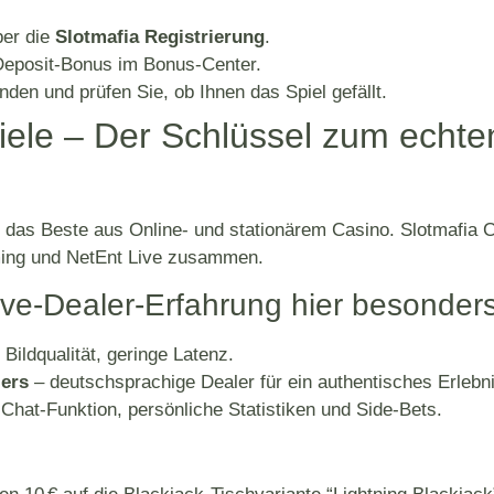
ber die
Slotmafia Registrierung
.
Deposit‑Bonus im Bonus‑Center.
nden und prüfen Sie, ob Ihnen das Spiel gefällt.
iele – Der Schlüssel zum echte
g
 das Beste aus Online‑ und stationärem Casino. Slotmafia C
ming und NetEnt Live zusammen.
ve‑Dealer‑Erfahrung hier besonder
Bildqualität, geringe Latenz.
ers
– deutschsprachige Dealer für ein authentisches Erlebni
Chat-Funktion, persönliche Statistiken und Side‑Bets.