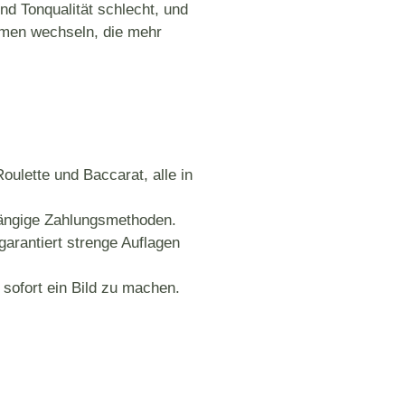
nd Tonqualität schlecht, und
ormen wechseln, die mehr
oulette und Baccarat, alle in
gängige Zahlungsmethoden.
arantiert strenge Auflagen
sofort ein Bild zu machen.