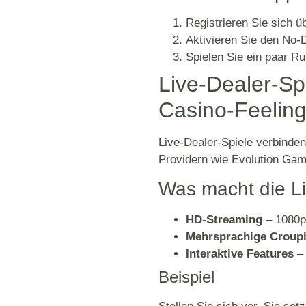
Registrieren Sie sich ü
Aktivieren Sie den No‑
Spielen Sie ein paar Ru
Live‑Dealer‑Sp
Casino‑Feelin
Live‑Dealer‑Spiele verbinden
Providern wie Evolution Ga
Was macht die Li
HD‑Streaming
– 1080p 
Mehrsprachige Croupi
Interaktive Features
– 
Beispiel