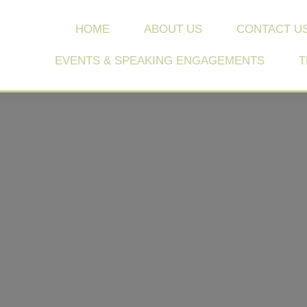
HOME
ABOUT US
CONTACT U
EVENTS & SPEAKING ENGAGEMENTS
T