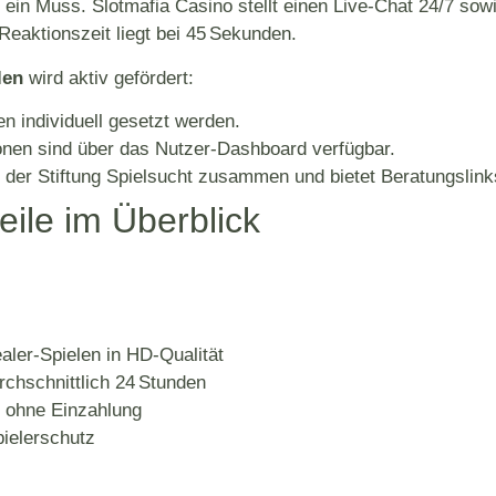
t ein Muss. Slotmafia Casino stellt einen Live‑Chat 24/7 so
 Reaktionszeit liegt bei 45 Sekunden.
len
wird aktiv gefördert:
n individuell gesetzt werden.
nen sind über das Nutzer‑Dashboard verfügbar.
t der Stiftung Spielsucht zusammen und bietet Beratungslink
eile im Überblick
aler‑Spielen in HD‑Qualität
rchschnittlich 24 Stunden
us ohne Einzahlung
ielerschutz