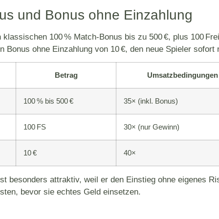
us und Bonus ohne Einzahlung
n klassischen 100 % Match‑Bonus bis zu 500 €, plus 100 Fre
nen Bonus ohne Einzahlung von 10 €, den neue Spieler sofort
Betrag
Umsatzbedingungen
100 % bis 500 €
35× (inkl. Bonus)
100 FS
30× (nur Gewinn)
10 €
40×
t besonders attraktiv, weil er den Einstieg ohne eigenes Ris
sten, bevor sie echtes Geld einsetzen.