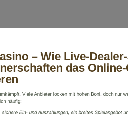
asino – Wie Live‑Dealer
tnerschaften das Online
eren
umkämpft. Viele Anbieter locken mit hohen Boni, doch nur we
ich häufig:
s sichere Ein- und Auszahlungen, ein breites Spielangebot 