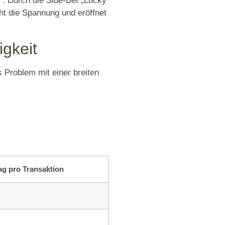
k”. Durch die Side‑Bet „Lucky
ht die Spannung und eröffnet
gkeit
s Problem mit einer breiten
ag pro Transaktion