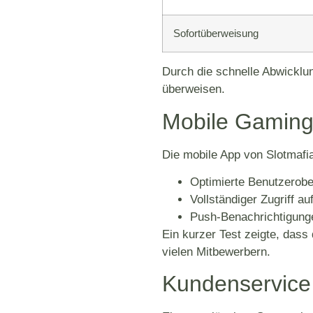
Sofortüberweisung
Durch die schnelle Abwicklun
überweisen.
Mobile Gaming 
Die mobile App von Slotmafia 
Optimierte Benutzerober
Vollständiger Zugriff au
Push‑Benachrichtigung
Ein kurzer Test zeigte, dass
vielen Mitbewerbern.
Kundenservice 