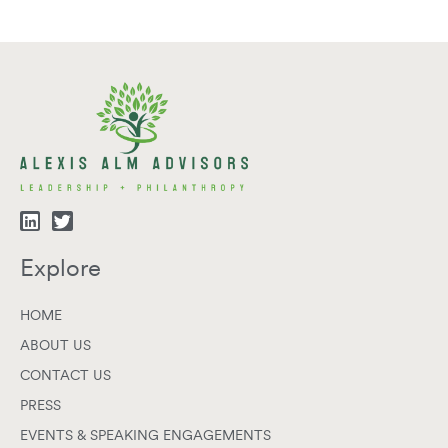
Explore
HOME
ABOUT US
CONTACT US
PRESS
EVENTS & SPEAKING ENGAGEMENTS