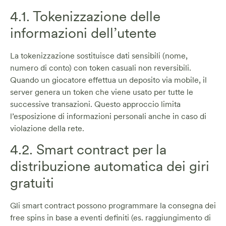
4.1. Tokenizzazione delle
informazioni dell’utente
La tokenizzazione sostituisce dati sensibili (nome,
numero di conto) con token casuali non reversibili.
Quando un giocatore effettua un deposito via mobile, il
server genera un token che viene usato per tutte le
successive transazioni. Questo approccio limita
l’esposizione di informazioni personali anche in caso di
violazione della rete.
4.2. Smart contract per la
distribuzione automatica dei giri
gratuiti
Gli smart contract possono programmare la consegna dei
free spins in base a eventi definiti (es. raggiungimento di