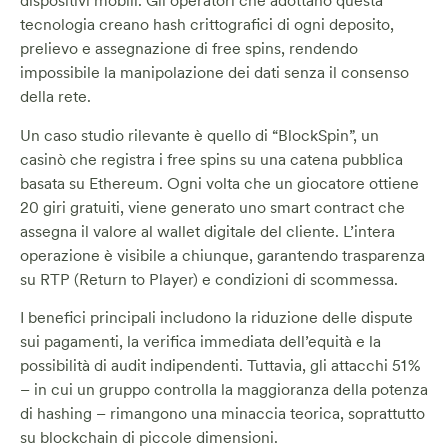
dispositivi mobili. Gli operatori che adottano questa
tecnologia creano hash crittografici di ogni deposito,
prelievo e assegnazione di free spins, rendendo
impossibile la manipolazione dei dati senza il consenso
della rete.
Un caso studio rilevante è quello di “BlockSpin”, un
casinò che registra i free spins su una catena pubblica
basata su Ethereum. Ogni volta che un giocatore ottiene
20 giri gratuiti, viene generato uno smart contract che
assegna il valore al wallet digitale del cliente. L’intera
operazione è visibile a chiunque, garantendo trasparenza
su RTP (Return to Player) e condizioni di scommessa.
I benefici principali includono la riduzione delle dispute
sui pagamenti, la verifica immediata dell’equità e la
possibilità di audit indipendenti. Tuttavia, gli attacchi 51 %
– in cui un gruppo controlla la maggioranza della potenza
di hashing – rimangono una minaccia teorica, soprattutto
su blockchain di piccole dimensioni.