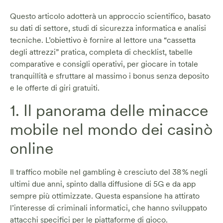
Questo articolo adotterà un approccio scientifico, basato
su dati di settore, studi di sicurezza informatica e analisi
tecniche. L’obiettivo è fornire al lettore una “cassetta
degli attrezzi” pratica, completa di checklist, tabelle
comparative e consigli operativi, per giocare in totale
tranquillità e sfruttare al massimo i bonus senza deposito
e le offerte di giri gratuiti.
1. Il panorama delle minacce
mobile nel mondo dei casinò
online
Il traffico mobile nel gambling è cresciuto del 38 % negli
ultimi due anni, spinto dalla diffusione di 5G e da app
sempre più ottimizzate. Questa espansione ha attirato
l’interesse di criminali informatici, che hanno sviluppato
attacchi specifici per le piattaforme di gioco.