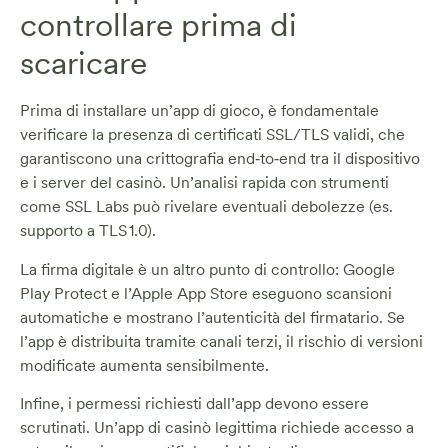
controllare prima di
scaricare
Prima di installare un’app di gioco, è fondamentale
verificare la presenza di certificati SSL/TLS validi, che
garantiscono una crittografia end‑to‑end tra il dispositivo
e i server del casinò. Un’analisi rapida con strumenti
come SSL Labs può rivelare eventuali debolezze (es.
supporto a TLS 1.0).
La firma digitale è un altro punto di controllo: Google
Play Protect e l’Apple App Store eseguono scansioni
automatiche e mostrano l’autenticità del firmatario. Se
l’app è distribuita tramite canali terzi, il rischio di versioni
modificate aumenta sensibilmente.
Infine, i permessi richiesti dall’app devono essere
scrutinati. Un’app di casinò legittima richiede accesso a