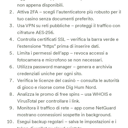
non appena disponibili.
Attiva 2FA – scegli l’autenticatore più robusto per il
tuo casino senza documenti preferito.
Usa VPN su reti pubbliche – proteggi il traffico con
cifrature AES‑256.
Controlla certificati SSL – verifica la barra verde e
l’estensione “https” prima di inserire dati.
Limita i permessi dell’app – revoca accessi a
fotocamera e microfono se non necessari.
Utilizza password manager – genera e archivia
credenziali uniche per ogni sito.
Verifica le licenze del casinò – consulta le autorità
di gioco e risorse come Dig Hum Nord.
Analizza le promo di free spins – usa WHOIS e
VirusTotal per controllare i link.
Monitora il traffico di rete – app come NetGuard
mostrano connessioni sospette in background.
Esegui backup regolari – salva le impostazioni e i