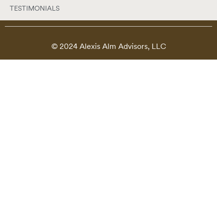
TESTIMONIALS
© 2024 Alexis Alm Advisors, LLC