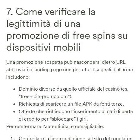
7. Come verificare la
legittimità di una
promozione di free spins su
dispositivi mobili
Una promozione sospetta può nascondersi dietro URL
abbreviati o landing page non protette. I segnali d’allarme
includono:
Dominio diverso da quello ufficiale del casinò (es.
“free‑spin‑promo.com”).
Richiesta di scaricare un file APK da fonti terze.
Offerte che richiedono l’inserimento di dati di carta
di credito per “sbloccare” i giri.
Per confermare l’autenticità, è consigliabile:
Controllare la licenza di gioco sul sito del regulator