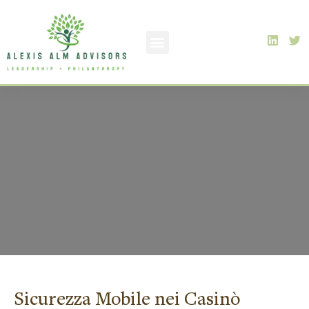
Sicurezza Mobile nei Casinò