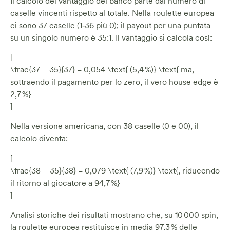
Il calcolo del vantaggio del banco parte dal numero di
caselle vincenti rispetto al totale. Nella roulette europea
ci sono 37 caselle (1‑36 più 0); il payout per una puntata
su un singolo numero è 35:1. Il vantaggio si calcola così:
[
\frac{37 – 35}{37} = 0,054 \text{ (5,4 %)} \text{ ma,
sottraendo il pagamento per lo zero, il vero house edge è
2,7 %}
]
Nella versione americana, con 38 caselle (0 e 00), il
calcolo diventa:
[
\frac{38 – 35}{38} = 0,079 \text{ (7,9 %)} \text{, riducendo
il ritorno al giocatore a 94,7 %}
]
Analisi storiche dei risultati mostrano che, su 10 000 spin,
la roulette europea restituisce in media 97,3 % delle