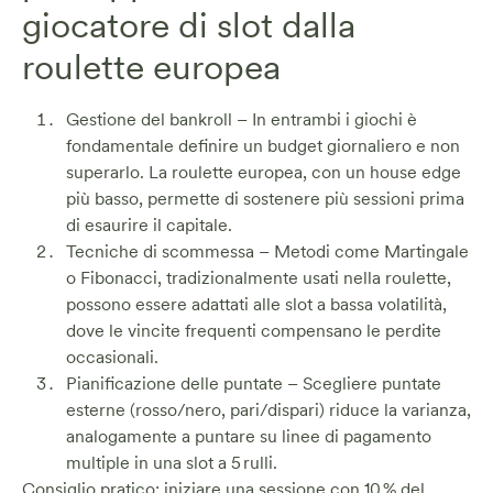
giocatore di slot dalla
roulette europea
Gestione del bankroll – In entrambi i giochi è
fondamentale definire un budget giornaliero e non
superarlo. La roulette europea, con un house edge
più basso, permette di sostenere più sessioni prima
di esaurire il capitale.
Tecniche di scommessa – Metodi come Martingale
o Fibonacci, tradizionalmente usati nella roulette,
possono essere adattati alle slot a bassa volatilità,
dove le vincite frequenti compensano le perdite
occasionali.
Pianificazione delle puntate – Scegliere puntate
esterne (rosso/nero, pari/dispari) riduce la varianza,
analogamente a puntare su linee di pagamento
multiple in una slot a 5 rulli.
Consiglio pratico: iniziare una sessione con 10 % del