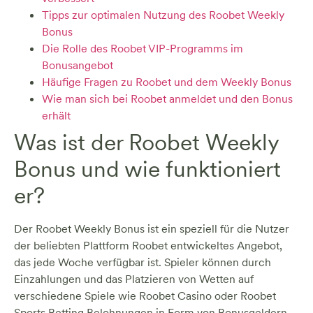
Tipps zur optimalen Nutzung des Roobet Weekly
Bonus
Die Rolle des Roobet VIP-Programms im
Bonusangebot
Häufige Fragen zu Roobet und dem Weekly Bonus
Wie man sich bei Roobet anmeldet und den Bonus
erhält
Was ist der Roobet Weekly
Bonus und wie funktioniert
er?
Der Roobet Weekly Bonus ist ein speziell für die Nutzer
der beliebten Plattform Roobet entwickeltes Angebot,
das jede Woche verfügbar ist. Spieler können durch
Einzahlungen und das Platzieren von Wetten auf
verschiedene Spiele wie Roobet Casino oder Roobet
Sports Betting Belohnungen in Form von Bonusgeldern