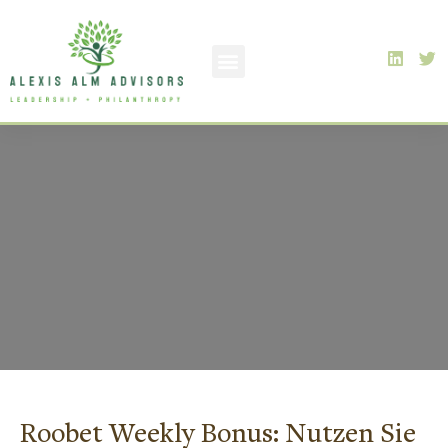
Roobet Weekly Bonus: Nutzen Sie