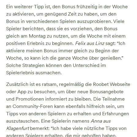
Ein weiterer Tipp ist, den Bonus frühzeitig in der Woche
zu aktivieren, um genügend Zeit zu haben, um den
Bonus in verschiedenen Spielen auszuprobieren. Viele
Spieler berichten, dass sie es vorziehen, den Bonus
gleich am Montag zu nutzen, um die Woche mit einem
positiven Erlebnis zu beginnen.
Felix aus Linz
sagt: “Ich
aktiviere meinen Bonus immer gleich zu Beginn der
Woche, so kann ich die ganze Woche über genießen.”
Solche Strategien können den Unterschied im
Spielerlebnis ausmachen.
Zusätzlich ist es ratsam, regelmäßig die Roobet Webseite
oder App zu besuchen, um über neue Bonusangebote
und Promotionen informiert zu bleiben. Die Teilnahme
an Community-Foren kann ebenfalls hilfreich sein, um
Tipps von anderen Spielern zu erhalten und Erfahrungen
auszutauschen. Eine Spielerin namens
Anna aus
Klagenfurt
bemerkt: “Ich habe viele nützliche Tipps von
anderen Spielern erhalten, die mir geholfen haben,