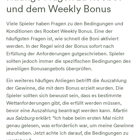
und dem Weekly Bonus
Viele Spieler haben Fragen zu den Bedingungen und
Konditionen des Roobet Weekly Bonus. Eine der
häufigsten Fragen ist, wie schnell die Boni aktiviert
werden. In der Regel wird der Bonus sofort nach
Erfüllung der Anforderungen gutgeschrieben. Spieler
sollten jedoch immer die spezifischen Bedingungen des
jeweiligen Bonusangebots überprüfen.
Ein weiteres häufiges Anliegen betrifft die Auszahlung
der Gewinne, die mit dem Bonus erzielt wurden. Die
Spieler sollten sich bewusst sein, dass es bestimmte
Wettanforderungen gibt, die erfüllt werden müssen,
bevor eine Auszahlung beantragt werden kann.
Martin
aus Salzburg
erklärt: “Ich habe beim ersten Mal nicht
genau gelesen, was erforderlich war, um meine Gewinne
abzuheben. Jetzt achte ich darauf, die Bedingungen zu