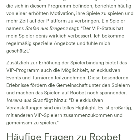
die sich in diesem Programm befinden, berichten häufig
von einer erhöhten Motivation, ihre Spiele zu spielen und
mehr Zeit auf der Plattform zu verbringen. Ein Spieler
namens
Stefan aus Bregenz
sagt: “Der VIP-Status hat
mein Spielerlebnis wirklich verbessert. Ich bekomme
regelmäßig spezielle Angebote und fühle mich
geschätzt.”
Zusätzlich zur Erhöhung der Spielerbindung bietet das
VIP-Programm auch die Möglichkeit, an exklusiven
Events und Turnieren teilzunehmen. Diese besonderen
Erlebnisse fördern die Gemeinschaft unter den Spielern
und machen das Spielen auf Roobet noch spannender.
Verena aus Graz
fügt hinzu: “Die exklusiven
Veranstaltungen sind ein tolles Highlight. Es ist großartig,
mit anderen VIP-Spielern zusammenzukommen und
gemeinsam zu spielen.”
Häufige Fragen zu Roobet