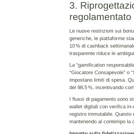
3. Riprogettazi
regolamentato
Le nuove restrizioni sui bonu
generiche, le piattaforme st
10 % di cashback settimanale
trasparente riduce le ambigui
La “gamification responsabil
“Giocatore Consapevole” o “S
impostano limiti di spesa. Qu
del 98,5 %, incentivando com
I flussi di pagamento sono sta
wallet digitali con verifica 
registro immutabile. Questo e
mantenendo al contempo la c
Impatto sulla fidelizzazion