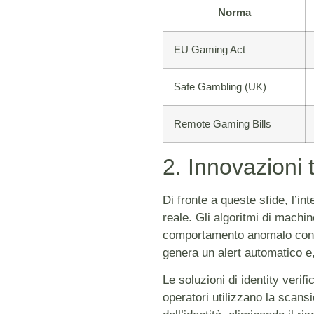
Norma
EU Gaming Act
Safe Gambling (UK)
Remote Gaming Bills
2. Innovazioni
Di fronte a queste sfide, l’in
reale. Gli algoritmi di machin
comportamento anomalo con un
genera un alert automatico e
Le soluzioni di identity verif
operatori utilizzano la scansi