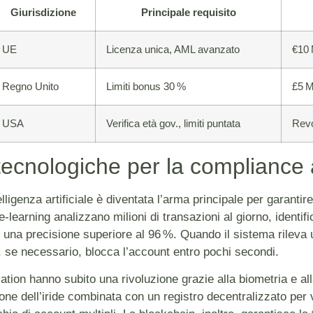
Giurisdizione
Principale requisito
UE
Licenza unica, AML avanzato
€10 
Regno Unito
Limiti bonus 30 %
£5 M
USA
Verifica età gov., limiti puntata
Revo
 tecnologiche per la compliance
telligenza artificiale è diventata l’arma principale per garant
e‑learning analizzano milioni di transazioni al giorno, identif
a precisione superiore al 96 %. Quando il sistema rileva u
, se necessario, blocca l’account entro pochi secondi.
ication hanno subito una rivoluzione grazie alla biometria e al
one dell’iride combinata con un registro decentralizzato per ve