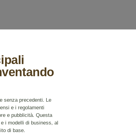
ipali
inventando
ne senza precedenti. Le
ensi e i regolamenti
ore e pubblicità. Questa
e i modelli di business, al
ito di base.