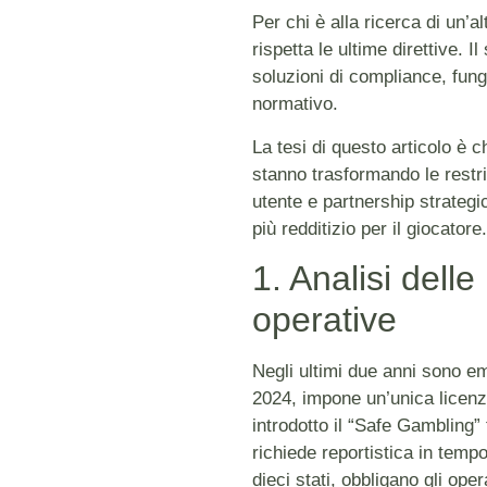
Per chi è alla ricerca di un’a
rispetta le ultime direttive. Il
soluzioni di compliance, fung
normativo.
La tesi di questo articolo è
stanno trasformando le restri
utente e partnership strategi
più redditizio per il giocatore.
1. Analisi dell
operative
Negli ultimi due anni sono em
2024, impone un’unica licen
introdotto il “Safe Gambling
richiede reportistica in tempo
dieci stati, obbligano gli oper