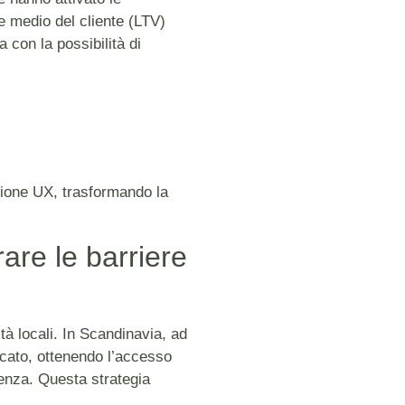
e medio del cliente (LTV)
a con la possibilità di
zione UX, trasformando la
are le barriere
tà locali. In Scandinavia, ad
icato, ottenendo l’accesso
cenza. Questa strategia