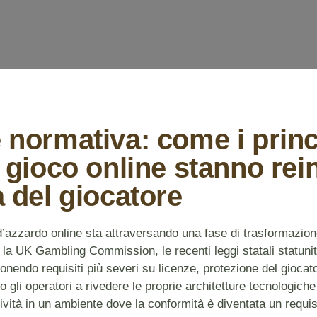
 normativa: come i princ
i gioco online stanno re
a del giocatore
 d’azzardo online sta attraversando una fase di trasformazio
 la UK Gambling Commission, le recenti leggi statali statunit
nendo requisiti più severi su licenze, protezione del giocat
gli operatori a rivedere le proprie architetture tecnologiche 
ività in un ambiente dove la conformità è diventata un requis