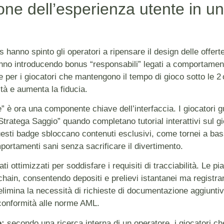
one dell’esperienza utente in u
s hanno spinto gli operatori a ripensare il design delle offer
anno introducendo bonus “responsabili” legati a comportament
 per i giocatori che mantengono il tempo di gioco sotto le 2
tà e aumenta la fiducia.
e” è ora una componente chiave dell’interfaccia. I giocator
tratega Saggio” quando completano tutorial interattivi sul g
esti badge sbloccano contenuti esclusivi, come tornei a bass
portamenti sani senza sacrificare il divertimento.
ti ottimizzati per soddisfare i requisiti di tracciabilità. Le p
in‑chain, consentendo depositi e prelievi istantanei ma regist
limina la necessità di richieste di documentazione aggiuntiva
onformità alle norme AML.
e:
secondo una ricerca interna di un operatore, i giocatori ch