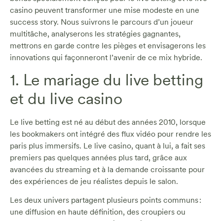
casino peuvent transformer une mise modeste en une
success story. Nous suivrons le parcours d’un joueur
multitâche, analyserons les stratégies gagnantes,
mettrons en garde contre les pièges et envisagerons les
innovations qui façonneront l’avenir de ce mix hybride.
1. Le mariage du live betting
et du live casino
Le live betting est né au début des années 2010, lorsque
les bookmakers ont intégré des flux vidéo pour rendre les
paris plus immersifs. Le live casino, quant à lui, a fait ses
premiers pas quelques années plus tard, grâce aux
avancées du streaming et à la demande croissante pour
des expériences de jeu réalistes depuis le salon.
Les deux univers partagent plusieurs points communs :
une diffusion en haute définition, des croupiers ou