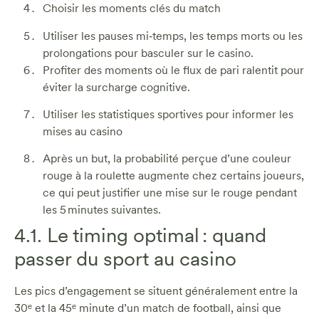
Choisir les moments clés du match
Utiliser les pauses mi‑temps, les temps morts ou les
prolongations pour basculer sur le casino.
Profiter des moments où le flux de pari ralentit pour
éviter la surcharge cognitive.
Utiliser les statistiques sportives pour informer les
mises au casino
Après un but, la probabilité perçue d’une couleur
rouge à la roulette augmente chez certains joueurs,
ce qui peut justifier une mise sur le rouge pendant
les 5 minutes suivantes.
4.1. Le timing optimal : quand
passer du sport au casino
Les pics d’engagement se situent généralement entre la
30ᵉ et la 45ᵉ minute d’un match de football, ainsi que