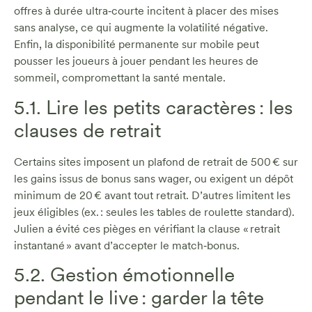
offres à durée ultra‑courte incitent à placer des mises
sans analyse, ce qui augmente la volatilité négative.
Enfin, la disponibilité permanente sur mobile peut
pousser les joueurs à jouer pendant les heures de
sommeil, compromettant la santé mentale.
5.1. Lire les petits caractères : les
clauses de retrait
Certains sites imposent un plafond de retrait de 500 € sur
les gains issus de bonus sans wager, ou exigent un dépôt
minimum de 20 € avant tout retrait. D’autres limitent les
jeux éligibles (ex. : seules les tables de roulette standard).
Julien a évité ces pièges en vérifiant la clause « retrait
instantané » avant d’accepter le match‑bonus.
5.2. Gestion émotionnelle
pendant le live : garder la tête