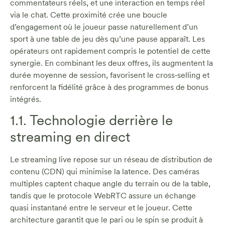
commentateurs réels, et une interaction en temps réel
via le chat. Cette proximité crée une boucle
d’engagement où le joueur passe naturellement d’un
sport à une table de jeu dès qu’une pause apparaît. Les
opérateurs ont rapidement compris le potentiel de cette
synergie. En combinant les deux offres, ils augmentent la
durée moyenne de session, favorisent le cross‑selling et
renforcent la fidélité grâce à des programmes de bonus
intégrés.
1.1. Technologie derrière le
streaming en direct
Le streaming live repose sur un réseau de distribution de
contenu (CDN) qui minimise la latence. Des caméras
multiples captent chaque angle du terrain ou de la table,
tandis que le protocole WebRTC assure un échange
quasi instantané entre le serveur et le joueur. Cette
architecture garantit que le pari ou le spin se produit à