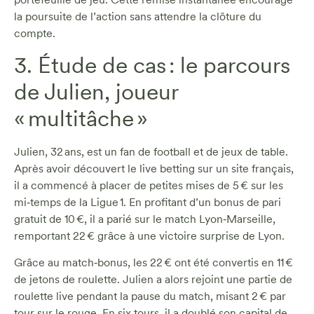
la poursuite de l’action sans attendre la clôture du
compte.
3. Étude de cas : le parcours
de Julien, joueur
« multitâche »
Julien, 32 ans, est un fan de football et de jeux de table.
Après avoir découvert le live betting sur un site français,
il a commencé à placer de petites mises de 5 € sur les
mi‑temps de la Ligue 1. En profitant d’un bonus de pari
gratuit de 10 €, il a parié sur le match Lyon‑Marseille,
remportant 22 € grâce à une victoire surprise de Lyon.
Grâce au match‑bonus, les 22 € ont été convertis en 11 €
de jetons de roulette. Julien a alors rejoint une partie de
roulette live pendant la pause du match, misant 2 € par
tour sur le rouge. En six tours, il a doublé son capital de