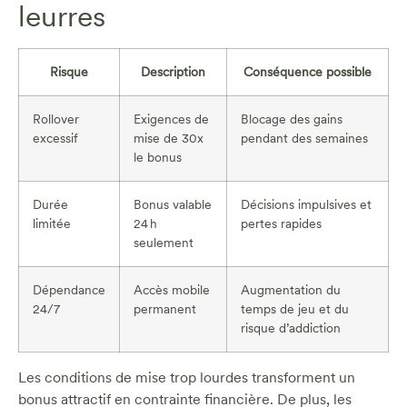
leurres
Risque
Description
Conséquence possible
Rollover
Exigences de
Blocage des gains
excessif
mise de 30x
pendant des semaines
le bonus
Durée
Bonus valable
Décisions impulsives et
limitée
24 h
pertes rapides
seulement
Dépendance
Accès mobile
Augmentation du
24/7
permanent
temps de jeu et du
risque d’addiction
Les conditions de mise trop lourdes transforment un
bonus attractif en contrainte financière. De plus, les