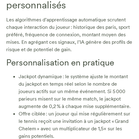
personnalisés
Les algorithmes d’apprentissage automatique scrutent
chaque interaction du joueur : historique des paris, sport
préféré, fréquence de connexion, montant moyen des
mises. En agrégant ces signaux, l’IA génère des profils de
risque et de potentiel de gain.
Personnalisation en pratique
Jackpot dynamique : le système ajuste le montant
du jackpot en temps réel selon le nombre de
joueurs actifs sur un même événement. Si 5 000
parieurs misent sur le même match, le jackpot
augmente de 0,2 % à chaque mise supplémentaire.
Offre ciblée : un joueur qui mise régulièrement sur
le tennis reçoit une invitation à un jackpot « Grand
Chelem » avec un multiplicateur de 1,5× sur les
gains potentiels.