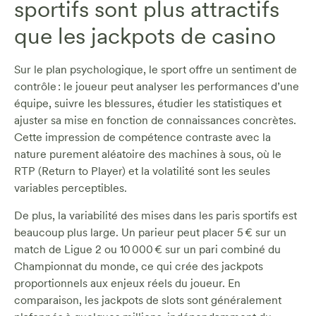
sportifs sont plus attractifs
que les jackpots de casino
Sur le plan psychologique, le sport offre un sentiment de
contrôle : le joueur peut analyser les performances d’une
équipe, suivre les blessures, étudier les statistiques et
ajuster sa mise en fonction de connaissances concrètes.
Cette impression de compétence contraste avec la
nature purement aléatoire des machines à sous, où le
RTP (Return to Player) et la volatilité sont les seules
variables perceptibles.
De plus, la variabilité des mises dans les paris sportifs est
beaucoup plus large. Un parieur peut placer 5 € sur un
match de Ligue 2 ou 10 000 € sur un pari combiné du
Championnat du monde, ce qui crée des jackpots
proportionnels aux enjeux réels du joueur. En
comparaison, les jackpots de slots sont généralement