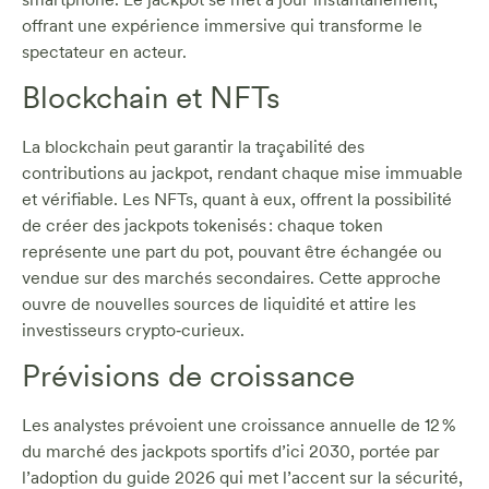
offrant une expérience immersive qui transforme le
spectateur en acteur.
Blockchain et NFTs
La blockchain peut garantir la traçabilité des
contributions au jackpot, rendant chaque mise immuable
et vérifiable. Les NFTs, quant à eux, offrent la possibilité
de créer des jackpots tokenisés : chaque token
représente une part du pot, pouvant être échangée ou
vendue sur des marchés secondaires. Cette approche
ouvre de nouvelles sources de liquidité et attire les
investisseurs crypto‑curieux.
Prévisions de croissance
Les analystes prévoient une croissance annuelle de 12 %
du marché des jackpots sportifs d’ici 2030, portée par
l’adoption du guide 2026 qui met l’accent sur la sécurité,