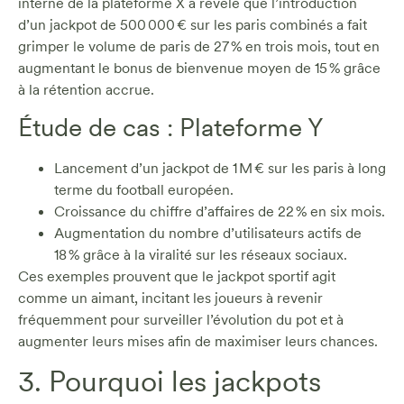
interne de la plateforme X a révélé que l’introduction
d’un jackpot de 500 000 € sur les paris combinés a fait
grimper le volume de paris de 27 % en trois mois, tout en
augmentant le bonus de bienvenue moyen de 15 % grâce
à la rétention accrue.
Étude de cas : Plateforme Y
Lancement d’un jackpot de 1 M € sur les paris à long
terme du football européen.
Croissance du chiffre d’affaires de 22 % en six mois.
Augmentation du nombre d’utilisateurs actifs de
18 % grâce à la viralité sur les réseaux sociaux.
Ces exemples prouvent que le jackpot sportif agit
comme un aimant, incitant les joueurs à revenir
fréquemment pour surveiller l’évolution du pot et à
augmenter leurs mises afin de maximiser leurs chances.
3. Pourquoi les jackpots