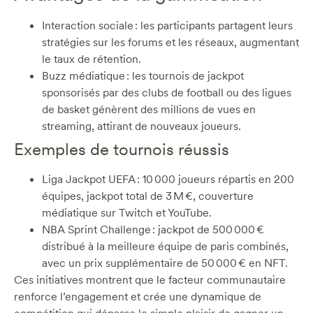
Interaction sociale : les participants partagent leurs
stratégies sur les forums et les réseaux, augmentant
le taux de rétention.
Buzz médiatique : les tournois de jackpot
sponsorisés par des clubs de football ou des ligues
de basket génèrent des millions de vues en
streaming, attirant de nouveaux joueurs.
Exemples de tournois réussis
Liga Jackpot UEFA : 10 000 joueurs répartis en 200
équipes, jackpot total de 3 M €, couverture
médiatique sur Twitch et YouTube.
NBA Sprint Challenge : jackpot de 500 000 €
distribué à la meilleure équipe de paris combinés,
avec un prix supplémentaire de 50 000 € en NFT.
Ces initiatives montrent que le facteur communautaire
renforce l’engagement et crée une dynamique de
compétition qui dépasse le simple plaisir de gagner un