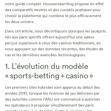
notre guide complet. Housseniawriting propose en effet
des comparatifs neutres et des conseils pratiques pour
choisir la plateforme qui combine le plus efficacement
les deux univers.
Dans cet article, nous décortiquons pourquoi les jackpots
liés aux paris sportifs offrent aujourd’hui une valeur
perçue supérieure à ceux des casinos traditionnels, en
nous appuyant sur des données récentes, des études de
cas et les dernières avancées technologiques.
1. L’évolution du modèle
« sports‑betting + casino »
Les premiers sites hybrides sont apparus au début des
années 2010, lorsque les licences de jeu délivrées par
des autorités comme l’ANJ ont commencé à autoriser
les opérateurs à proposer simultanément des paris
sportifs et des jeux de table. Cette évolution a été