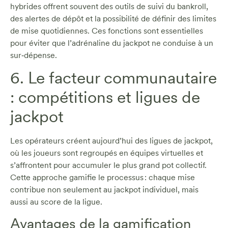
hybrides offrent souvent des outils de suivi du bankroll,
des alertes de dépôt et la possibilité de définir des limites
de mise quotidiennes. Ces fonctions sont essentielles
pour éviter que l’adrénaline du jackpot ne conduise à un
sur‑dépense.
6. Le facteur communautaire
: compétitions et ligues de
jackpot
Les opérateurs créent aujourd’hui des ligues de jackpot,
où les joueurs sont regroupés en équipes virtuelles et
s’affrontent pour accumuler le plus grand pot collectif.
Cette approche gamifie le processus : chaque mise
contribue non seulement au jackpot individuel, mais
aussi au score de la ligue.
Avantages de la gamification