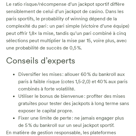
Le ratio risque/récompense d’un jackpot sportif diffère
sensiblement de celui d’un jackpot de casino. Dans les
paris sportifs, le probability of winning dépend de la
complexité du pari : un pari simple (victoire d’une équipe)
peut offrir 1,8× la mise, tandis qu’un pari combiné à cinq
sélections peut multiplier la mise par 15, voire plus, avec
une probabilité de succès de 0,5 %.
Conseils d’experts
Diversifier les mises : allouer 60 % du bankroll aux
paris à faible risque (cotes 1,5‑2,0) et 40 % aux paris
combinés à forte volatilité.
Utiliser le bonus de bienvenue : profiter des mises
gratuites pour tester des jackpots à long terme sans
exposer le capital propre.
Fixer une limite de perte : ne jamais engager plus
de 5 % du bankroll sur un seul jackpot sportif.
En matière de gestion responsable, les plateformes