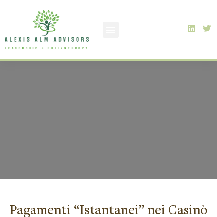
Pagamenti “Istantanei” nei Casinò