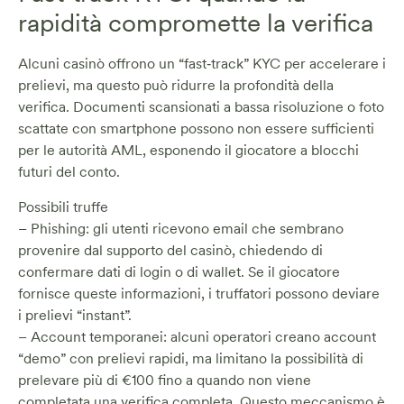
rapidità compromette la verifica
Alcuni casinò offrono un “fast‑track” KYC per accelerare i
prelievi, ma questo può ridurre la profondità della
verifica. Documenti scansionati a bassa risoluzione o foto
scattate con smartphone possono non essere sufficienti
per le autorità AML, esponendo il giocatore a blocchi
futuri del conto.
Possibili truffe
– Phishing: gli utenti ricevono email che sembrano
provenire dal supporto del casinò, chiedendo di
confermare dati di login o di wallet. Se il giocatore
fornisce queste informazioni, i truffatori possono deviare
i prelievi “instant”.
– Account temporanei: alcuni operatori creano account
“demo” con prelievi rapidi, ma limitano la possibilità di
prelevare più di €100 fino a quando non viene
completata una verifica completa. Questo meccanismo è