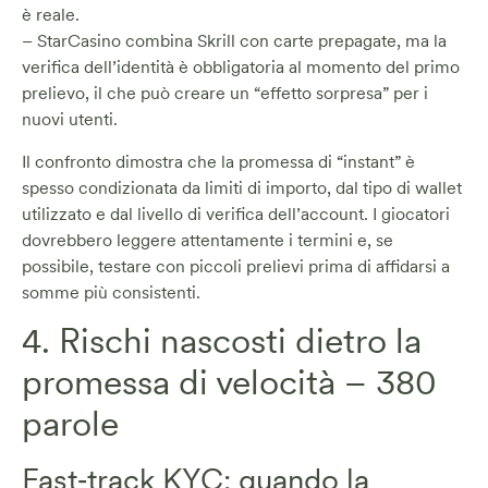
è reale.
– StarCasino combina Skrill con carte prepagate, ma la
verifica dell’identità è obbligatoria al momento del primo
prelievo, il che può creare un “effetto sorpresa” per i
nuovi utenti.
Il confronto dimostra che la promessa di “instant” è
spesso condizionata da limiti di importo, dal tipo di wallet
utilizzato e dal livello di verifica dell’account. I giocatori
dovrebbero leggere attentamente i termini e, se
possibile, testare con piccoli prelievi prima di affidarsi a
somme più consistenti.
4. Rischi nascosti dietro la
promessa di velocità – 380
parole
Fast‑track KYC: quando la