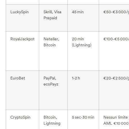
LuckySpin
Skrill, Visa
45 min
€50‑€3 000/g
Prepaid
RoyalJackpot
Neteller,
20 min
€100‑€5 000/
Bitcoin
(Lightning)
EuroBet
PayPal,
1‑2 h
€20‑€2 500/g
ecoPayz
CryptoSpin
Bitcoin,
5 sec‑30 min
Nessun limite 
Lightning
AML €10 000