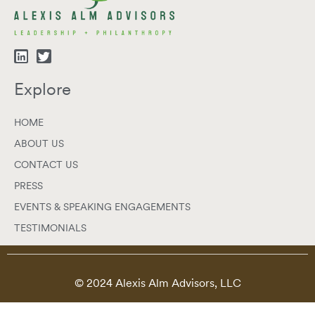
Explore
HOME
ABOUT US
CONTACT US
PRESS
EVENTS & SPEAKING ENGAGEMENTS
TESTIMONIALS
© 2024 Alexis Alm Advisors, LLC