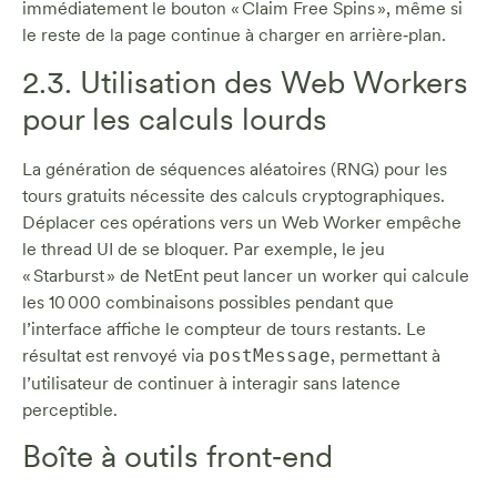
immédiatement le bouton « Claim Free Spins », même si
le reste de la page continue à charger en arrière‑plan.
2.3. Utilisation des Web Workers
pour les calculs lourds
La génération de séquences aléatoires (RNG) pour les
tours gratuits nécessite des calculs cryptographiques.
Déplacer ces opérations vers un Web Worker empêche
le thread UI de se bloquer. Par exemple, le jeu
« Starburst » de NetEnt peut lancer un worker qui calcule
les 10 000 combinaisons possibles pendant que
l’interface affiche le compteur de tours restants. Le
résultat est renvoyé via
, permettant à
postMessage
l’utilisateur de continuer à interagir sans latence
perceptible.
Boîte à outils front‑end