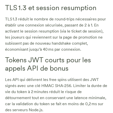
TLS 1.3 et session resumption
TLS 1.3 réduit le nombre de round‑trips nécessaires pour
établir une connexion sécurisée, passant de 2 à 1. En
activant le session resumption (via le ticket de session),
les joueurs qui reviennent sur la page de promotion ne
subissent pas de nouveau handshake complet,
économisant jusqu’à 40 ms par connexion.
Tokens JWT courts pour les
appels API de bonus
Les API qui délivrent les free spins utilisent des JWT
signés avec une clé HMAC SHA‑256. Limiter la durée de
vie du token à 2 minutes réduit le risque de
détournement tout en conservant une latence minimale,
car la validation du token se fait en moins de 0,2 ms sur
des serveurs Node.js.