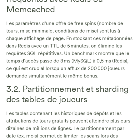
Memcached
Les paramètres d’une offre de free spins (nombre de
tours, mise minimale, conditions de mise) sont lus à
chaque affichage de page. En stockant ces métadonnées
dans Redis avec un TTL de 5 minutes, on élimine les
requêtes SQL répétitives. Un benchmark montre que le
temps d’accès passe de 8 ms (MySQL) à 0,5 ms (Redis),
ce qui est crucial lorsqu’un afflux de 200 000 joueurs
demande simultanément le même bonus.
3.2. Partitionnement et sharding
des tables de joueurs
Les tables contenant les historiques de dépôts et les
attributions de tours gratuits peuvent atteindre plusieurs
dizaines de millions de lignes. Le partitionnement par
date (ex. mois) permet de limiter les scans lors des