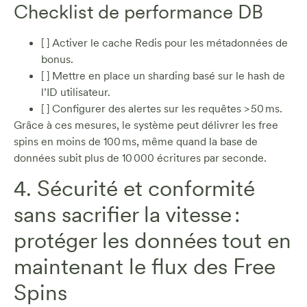
Checklist de performance DB
[ ] Activer le cache Redis pour les métadonnées de
bonus.
[ ] Mettre en place un sharding basé sur le hash de
l’ID utilisateur.
[ ] Configurer des alertes sur les requêtes > 50 ms.
Grâce à ces mesures, le système peut délivrer les free
spins en moins de 100 ms, même quand la base de
données subit plus de 10 000 écritures par seconde.
4. Sécurité et conformité
sans sacrifier la vitesse :
protéger les données tout en
maintenant le flux des Free
Spins