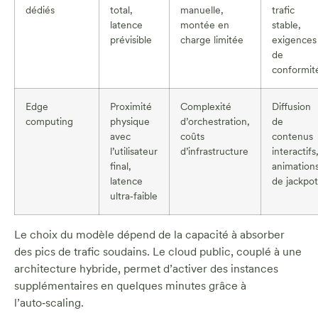
dédiés
total,
manuelle,
trafic
latence
montée en
stable,
prévisible
charge limitée
exigences
de
conformit
Edge
Proximité
Complexité
Diffusion
computing
physique
d’orchestration,
de
avec
coûts
contenus
l’utilisateur
d’infrastructure
interactifs
final,
animation
latence
de jackpot
ultra‑faible
Le choix du modèle dépend de la capacité à absorber
des pics de trafic soudains. Le cloud public, couplé à une
architecture hybride, permet d’activer des instances
supplémentaires en quelques minutes grâce à
l’auto‑scaling.