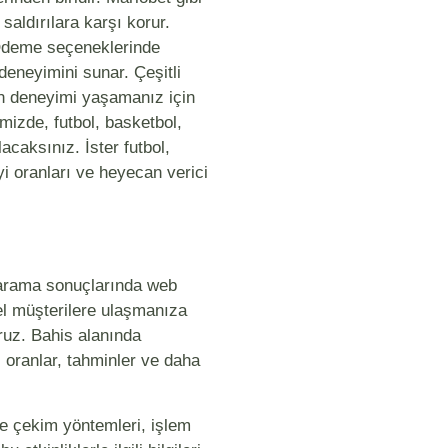
 saldırılara karşı korur.
. Ödeme seçeneklerinde
 deneyimini sunar. Çeşitli
yun deneyimi yaşamanız için
zde, futbol, basketbol, ​​
acaksınız. İster futbol,
yi oranları ve heyecan verici
n arama sonuçlarında web
el müşterilere ulaşmanıza
oruz. Bahis alanında
i, oranlar, tahminler ve daha
 ve çekim yöntemleri, işlem