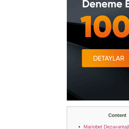
Content
Mariobet Dezavantajl