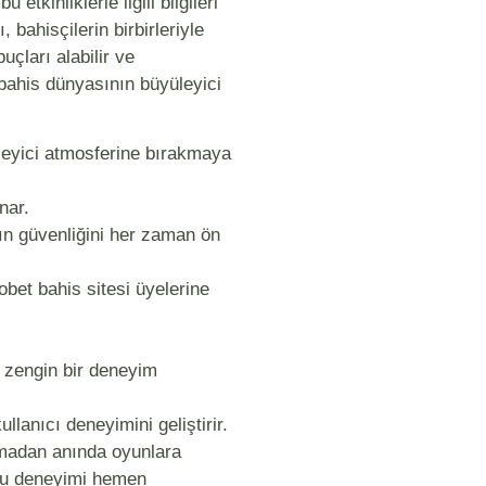
etkinliklerle ilgili bilgileri
 bahisçilerin birbirleriyle
uçları alabilir ve
 bahis dünyasının büyüleyici
leyici atmosferine bırakmaya
nar.
nın güvenliğini her zaman ön
obet bahis sitesi üyelerine
a zengin bir deneyim
lanıcı deneyimini geliştirir.
lmadan anında oyunlara
olu deneyimi hemen