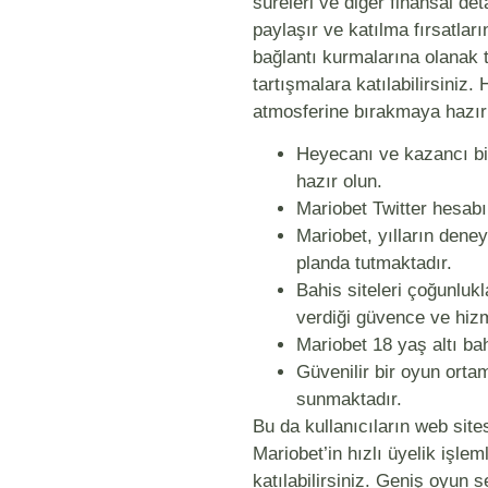
süreleri ve diğer finansal deta
paylaşır ve katılma fırsatları
bağlantı kurmalarına olanak ta
tartışmalara katılabilirsiniz
atmosferine bırakmaya hazır
Heyecanı ve kazancı bir
hazır olun.
Mariobet Twitter hesabı,
Mariobet, yılların deney
planda tutmaktadır.
Bahis siteleri çoğunlukl
verdiği güvence ve hizm
Mariobet 18 yaş altı ba
Güvenilir bir oyun orta
sunmaktadır.
Bu da kullanıcıların web site
Mariobet’in hızlı üyelik işl
katılabilirsiniz. Geniş oyun