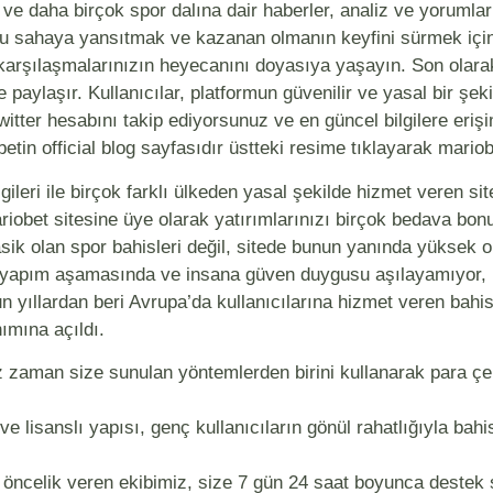
zm ve daha birçok spor dalına dair haberler, analiz ve yorumla
 sahaya yansıtmak ve kazanan olmanın keyfini sürmek için M
 karşılaşmalarınızın heyecanını doyasıya yaşayın. Son olara
de paylaşır. Kullanıcılar, platformun güvenilir ve yasal bir ş
 Twitter hesabını takip ediyorsunuz ve en güncel bilgilere eriş
etin official blog sayfasıdır üstteki resime tıklayarak mariobe
lgileri ile birçok farklı ülkeden yasal şekilde hizmet veren s
Mariobet sitesine üye olarak yatırımlarınızı birçok bedava bon
asik olan spor bahisleri değil, sitede bunun yanında yüksek or
ite yapım aşamasında ve insana güven duygusu aşılayamıyor, 
zun yıllardan beri Avrupa’da kullanıcılarına hizmet veren bahis
ımına açıldı.
z zaman size sunulan yöntemlerden birini kullanarak para ç
i ve lisanslı yapısı, genç kullanıcıların gönül rahatlığıyla bah
öncelik veren ekibimiz, size 7 gün 24 saat boyunca destek 