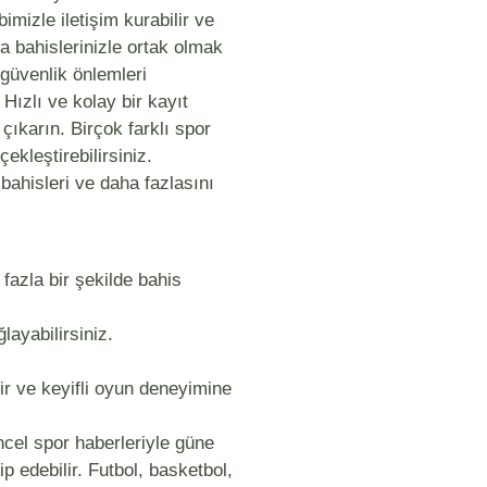
mizle iletişim kurabilir ve
a bahislerinizle ortak olmak
 güvenlik önlemleri
Hızlı ve kolay bir kayıt
çıkarın. Birçok farklı spor
ekleştirebilirsiniz.
bahisleri ve daha fazlasını
 fazla bir şekilde bahis
layabilirsiniz.
r ve keyifli oyun deneyimine
ncel spor haberleriyle güne
p edebilir. Futbol, basketbol,