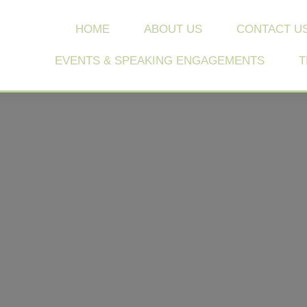
HOME
ABOUT US
CONTACT U
EVENTS & SPEAKING ENGAGEMENTS
T