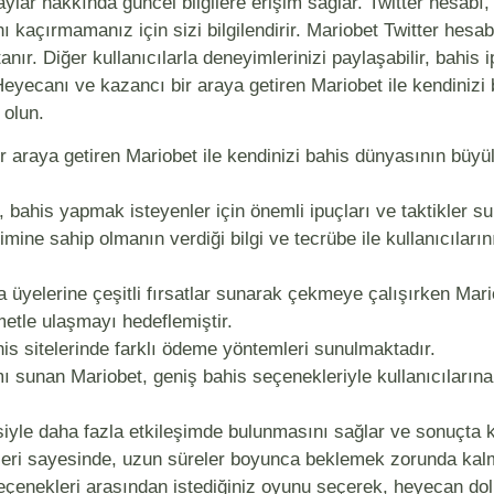
ylar hakkında güncel bilgilere erişim sağlar. Twitter hesabı, bu 
nı kaçırmamanız için sizi bilgilendirir. Mariobet Twitter hesabı,
nır. Diğer kullanıcılarla deneyimlerinizi paylaşabilir, bahis ip
. Heyecanı ve kazancı bir araya getiren Mariobet ile kendinizi
 olun.
 araya getiren Mariobet ile kendinizi bahis dünyasının büyü
 bahis yapmak isteyenler için önemli ipuçları ve taktikler su
imine sahip olmanın verdiği bilgi ve tecrübe ile kullanıcıları
a üyelerine çeşitli fırsatlar sunarak çekmeye çalışırken Mari
etle ulaşmayı hedeflemiştir.
his sitelerinde farklı ödeme yöntemleri sunulmaktadır.
mı sunan Mariobet, geniş bahis seçenekleriyle kullanıcıların
siyle daha fazla etkileşimde bulunmasını sağlar ve sonuçta kul
emleri sayesinde, uzun süreler boyunca beklemek zorunda ka
 seçenekleri arasından istediğiniz oyunu seçerek, heyecan d