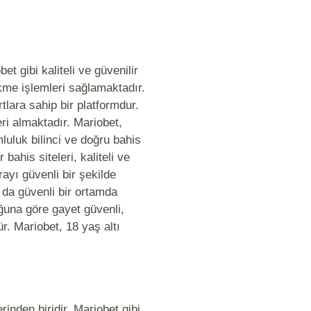
t gibi kaliteli ve güvenilir
ekme işlemleri sağlamaktadır.
tlara sahip bir platformdur.
ri almaktadır. Mariobet,
luluk bilinci ve doğru bahis
ahis siteleri, kaliteli ve
ayı güvenli bir şekilde
u da güvenli bir ortamda
uğuna göre gayet güvenli,
. Mariobet, 18 yaş altı
inden biridir. Mariobet gibi