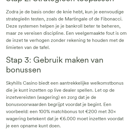
Zodra je de basis onder de knie hebt, kun je eenvoudige
strategieën testen, zoals de Martingale of de Fibonacci.
Deze systemen helpen je je bankroll beter te beheren,
maar ze vereisen discipline. Een veelgemaakte fout is om
de inzet te verhogen zonder rekening te houden met de
limieten van de tafel.
Stap 3: Gebruik maken van
bonussen
Skyhills Casino biedt een aantrekkelijke welkomstbonus
die je kunt inzetten op live dealer spellen. Let op de
inzetvereisten (wagering) en zorg dat je de
bonusvoorwaarden begrijpt voordat je begint. Een
voorbeeld: een 100% matchbonus tot €200 met 30×
wagering betekent dat je €6.000 moet inzetten voordat
je een opname kunt doen.