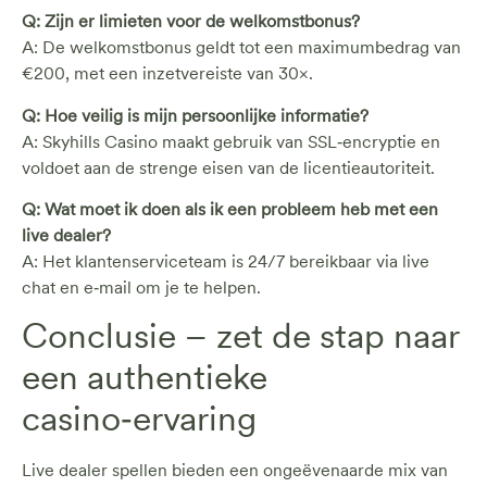
Q: Zijn er limieten voor de welkomstbonus?
A: De welkomstbonus geldt tot een maximumbedrag van
€200, met een inzetvereiste van 30×.
Q: Hoe veilig is mijn persoonlijke informatie?
A: Skyhills Casino maakt gebruik van SSL‑encryptie en
voldoet aan de strenge eisen van de licentieautoriteit.
Q: Wat moet ik doen als ik een probleem heb met een
live dealer?
A: Het klantenserviceteam is 24/7 bereikbaar via live
chat en e‑mail om je te helpen.
Conclusie – zet de stap naar
een authentieke
casino‑ervaring
Live dealer spellen bieden een ongeëvenaarde mix van