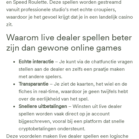
en Speed Roulette. Deze spellen worden gestreamd
vanuit professionele studio’s met echte croupiers,
waardoor je het gevoel krijgt dat je in een landelijk casino
zit.
Waarom live dealer spellen beter
zijn dan gewone online games
Echte interactie
– Je kunt via de chatfunctie vragen
stellen aan de dealer en zelfs een praatje maken
met andere spelers.
Transparantie
– Je ziet de kaarten, het wiel en de
fiches in real‑time, waardoor je geen twijfels hebt
over de eerlijkheid van het spel.
Snellere uitbetalingen
– Winsten uit live dealer
spellen worden vaak direct op je account
bijgeschreven, vooral bij een platform dat snelle
cryptobetalingen ondersteunt.
Deze voordelen maken live dealer spellen een logische