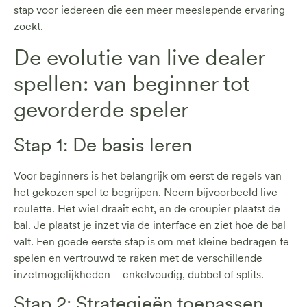
stap voor iedereen die een meer meeslepende ervaring
zoekt.
De evolutie van live dealer
spellen: van beginner tot
gevorderde speler
Stap 1: De basis leren
Voor beginners is het belangrijk om eerst de regels van
het gekozen spel te begrijpen. Neem bijvoorbeeld live
roulette. Het wiel draait echt, en de croupier plaatst de
bal. Je plaatst je inzet via de interface en ziet hoe de bal
valt. Een goede eerste stap is om met kleine bedragen te
spelen en vertrouwd te raken met de verschillende
inzetmogelijkheden – enkelvoudig, dubbel of splits.
Stap 2: Strategieën toepassen