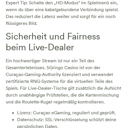
Expert Tip: Schalte den „HD‑Modus“ im Spielmenü ein,
wenn du über eine kabelgebundene Verbindung spielst.
Das reduziert die Latenz weiter und sorgt für ein noch
flüssigeres Bild.
Sicherheit und Fairness
beim Live‑Dealer
Ein hochwertiger Stream ist nur ein Teil des
Gesamterlebnisses. 5Gringo Casino ist von der
Curaçao‑Gaming‑Authority lizenziert und verwendet
zertifizierte RNG‑Systeme für die virtuellen Teile des
Spiels. Für Live‑Dealer‑Tische gilt zusätzlich die Aufsicht
durch unabhängige Prüfstellen, die die Kartenmischung
und die Roulette‑Kugel regelmäßig kontrollieren.
Lizenz: Curaçao eGaming, reguliert und geprüft.
Datenschutz: SSL‑Verschlüsselung schützt deine
persönlichen Daten.