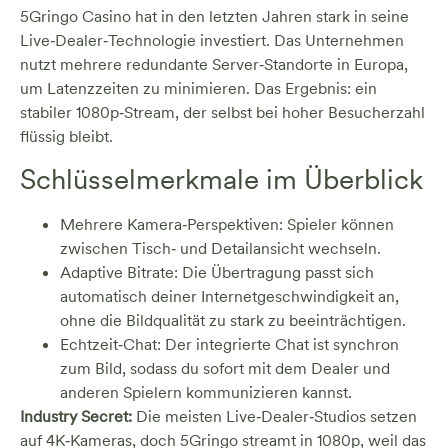
5Gringo Casino hat in den letzten Jahren stark in seine
Live‑Dealer‑Technologie investiert. Das Unternehmen
nutzt mehrere redundante Server‑Standorte in Europa,
um Latenzzeiten zu minimieren. Das Ergebnis: ein
stabiler 1080p‑Stream, der selbst bei hoher Besucherzahl
flüssig bleibt.
Schlüsselmerkmale im Überblick
Mehrere Kamera‑Perspektiven: Spieler können
zwischen Tisch‑ und Detailansicht wechseln.
Adaptive Bitrate: Die Übertragung passt sich
automatisch deiner Internetgeschwindigkeit an,
ohne die Bildqualität zu stark zu beeinträchtigen.
Echtzeit‑Chat: Der integrierte Chat ist synchron
zum Bild, sodass du sofort mit dem Dealer und
anderen Spielern kommunizieren kannst.
Industry Secret:
Die meisten Live‑Dealer‑Studios setzen
auf 4K‑Kameras, doch 5Gringo streamt in 1080p, weil das