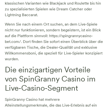
klassischen Varianten wie Blackjack und Roulette bis hin
zu spezialisierten Spielen wie Dream Catcher oder
Lightning Baccarat.
Wenn Sie nach einem Ort suchen, an dem Live‑Spiele
nicht nur funktionieren, sondern begeistern, ist ein Blick
auf die Plattform sinnvoll: https://spingrannycasino-
bet.com/. Dort finden Sie sofort einen Überblick über die
verfügbaren Tische, die Dealer‑Qualität und exklusive
Willkommensboni, die speziell für Live‑Spieler konzipiert
wurden.
Die einzigartigen Vorteile
von SpinGranny Casino im
Live‑Casino‑Segment
SpinGranny Casino hat mehrere
Alleinstellungsmerkmale, die das Live‑Erlebnis auf ein