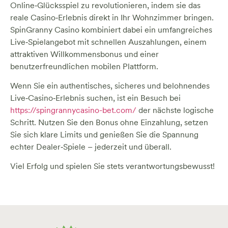
Online‑Glücksspiel zu revolutionieren, indem sie das
reale Casino‑Erlebnis direkt in Ihr Wohnzimmer bringen.
SpinGranny Casino kombiniert dabei ein umfangreiches
Live‑Spielangebot mit schnellen Auszahlungen, einem
attraktiven Willkommensbonus und einer
benutzerfreundlichen mobilen Plattform.
Wenn Sie ein authentisches, sicheres und belohnendes
Live‑Casino‑Erlebnis suchen, ist ein Besuch bei
https://spingrannycasino-bet.com/
der nächste logische
Schritt. Nutzen Sie den Bonus ohne Einzahlung, setzen
Sie sich klare Limits und genießen Sie die Spannung
echter Dealer‑Spiele – jederzeit und überall.
Viel Erfolg und spielen Sie stets verantwortungsbewusst!