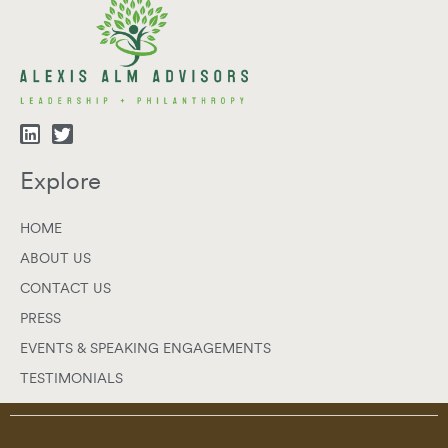
Explore
HOME
ABOUT US
CONTACT US
PRESS
EVENTS & SPEAKING ENGAGEMENTS
TESTIMONIALS