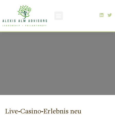
Live‑Casino‑Erlebnis neu