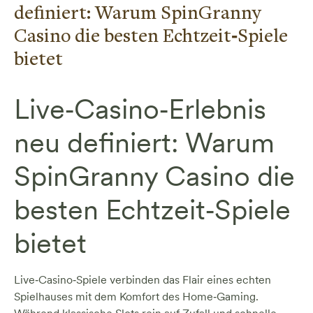
definiert: Warum SpinGranny
Casino die besten Echtzeit‑Spiele
bietet
Live‑Casino‑Erlebnis
neu definiert: Warum
SpinGranny Casino die
besten Echtzeit‑Spiele
bietet
Live‑Casino‑Spiele verbinden das Flair eines echten
Spielhauses mit dem Komfort des Home‑Gaming.