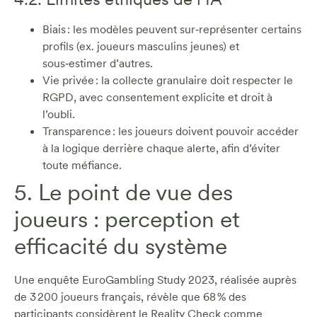
Biais : les modèles peuvent sur‑représenter certains
profils (ex. joueurs masculins jeunes) et
sous‑estimer d’autres.
Vie privée : la collecte granulaire doit respecter le
RGPD, avec consentement explicite et droit à
l’oubli.
Transparence : les joueurs doivent pouvoir accéder
à la logique derrière chaque alerte, afin d’éviter
toute méfiance.
5. Le point de vue des
joueurs : perception et
efficacité du système
Une enquête EuroGambling Study 2023, réalisée auprès
de 3 200 joueurs français, révèle que 68 % des
participants considèrent le Reality Check comme