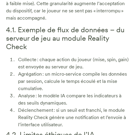
à faible mise). Cette granularité augmente l’acceptation
du dispositif, car le joueur ne se sent pas « interrompu »
mais accompagné.
4.1. Exemple de flux de données – du
serveur de jeu au module Reality
Check
Collecte : chaque action du joueur (mise, spin, gain)
est envoyée au serveur de jeu.
Agrégation : un micro‑service compile les données
par session, calcule le temps écoulé et la mise
cumulative.
Analyse : le modèle IA compare les indicateurs à
des seuils dynamiques.
Déclenchement : si un seuil est franchi, le module
Reality Check génère une notification et l’envoie à
l’interface utilisateur.
4.2. Limites éthiques de l’IA