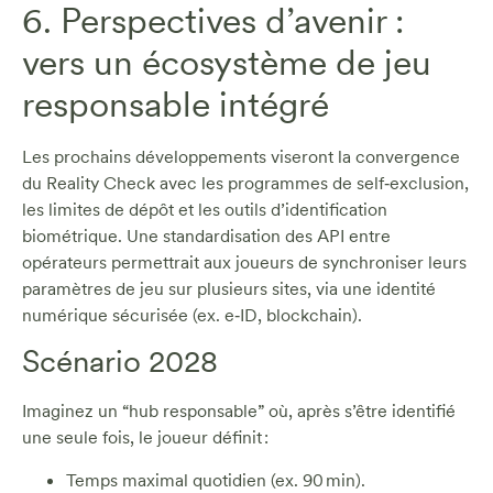
6. Perspectives d’avenir :
vers un écosystème de jeu
responsable intégré
Les prochains développements viseront la convergence
du Reality Check avec les programmes de self‑exclusion,
les limites de dépôt et les outils d’identification
biométrique. Une standardisation des API entre
opérateurs permettrait aux joueurs de synchroniser leurs
paramètres de jeu sur plusieurs sites, via une identité
numérique sécurisée (ex. e‑ID, blockchain).
Scénario 2028
Imaginez un “hub responsable” où, après s’être identifié
une seule fois, le joueur définit :
Temps maximal quotidien (ex. 90 min).