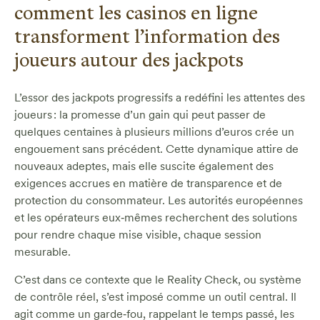
comment les casinos en ligne
transforment l’information des
joueurs autour des jackpots
L’essor des jackpots progressifs a redéfini les attentes des
joueurs : la promesse d’un gain qui peut passer de
quelques centaines à plusieurs millions d’euros crée un
engouement sans précédent. Cette dynamique attire de
nouveaux adeptes, mais elle suscite également des
exigences accrues en matière de transparence et de
protection du consommateur. Les autorités européennes
et les opérateurs eux‑mêmes recherchent des solutions
pour rendre chaque mise visible, chaque session
mesurable.
C’est dans ce contexte que le Reality Check, ou système
de contrôle réel, s’est imposé comme un outil central. Il
agit comme un garde‑fou, rappelant le temps passé, les