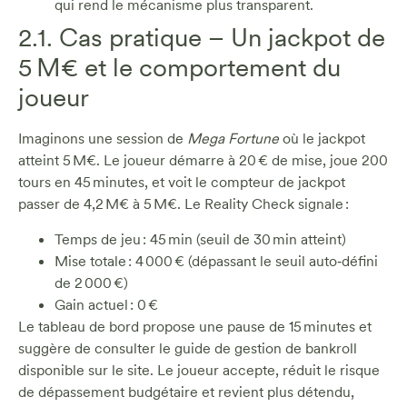
qui rend le mécanisme plus transparent.
2.1. Cas pratique – Un jackpot de
5 M€ et le comportement du
joueur
Imaginons une session de
Mega Fortune
où le jackpot
atteint 5 M€. Le joueur démarre à 20 € de mise, joue 200
tours en 45 minutes, et voit le compteur de jackpot
passer de 4,2 M€ à 5 M€. Le Reality Check signale :
Temps de jeu : 45 min (seuil de 30 min atteint)
Mise totale : 4 000 € (dépassant le seuil auto‑défini
de 2 000 €)
Gain actuel : 0 €
Le tableau de bord propose une pause de 15 minutes et
suggère de consulter le guide de gestion de bankroll
disponible sur le site. Le joueur accepte, réduit le risque
de dépassement budgétaire et revient plus détendu,