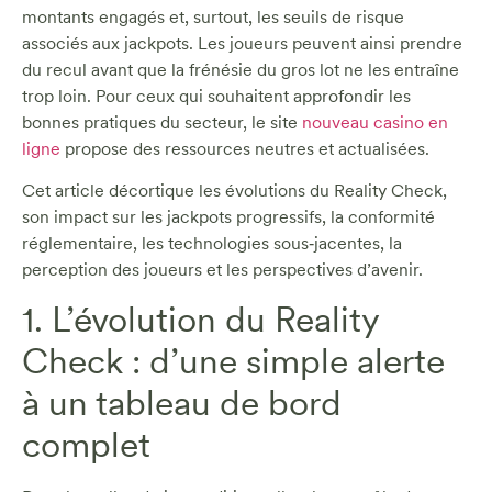
montants engagés et, surtout, les seuils de risque
associés aux jackpots. Les joueurs peuvent ainsi prendre
du recul avant que la frénésie du gros lot ne les entraîne
trop loin. Pour ceux qui souhaitent approfondir les
bonnes pratiques du secteur, le site
nouveau casino en
ligne
propose des ressources neutres et actualisées.
Cet article décortique les évolutions du Reality Check,
son impact sur les jackpots progressifs, la conformité
réglementaire, les technologies sous‑jacentes, la
perception des joueurs et les perspectives d’avenir.
1. L’évolution du Reality
Check : d’une simple alerte
à un tableau de bord
complet