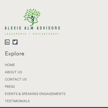
Explore
HOME
ABOUT US
CONTACT US
PRESS
EVENTS & SPEAKING ENGAGEMENTS
TESTIMONIALS