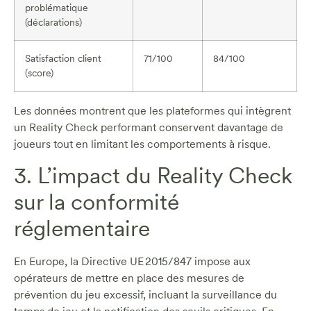
problématique
(déclarations)
Satisfaction client
71/100
84/100
(score)
Les données montrent que les plateformes qui intègrent
un Reality Check performant conservent davantage de
joueurs tout en limitant les comportements à risque.
3. L’impact du Reality Check
sur la conformité
réglementaire
En Europe, la Directive UE 2015/847 impose aux
opérateurs de mettre en place des mesures de
prévention du jeu excessif, incluant la surveillance du
temps de jeu et la notification des seuils critiques. En