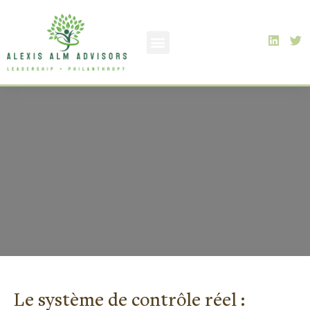
Le système de contrôle réel :