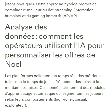
jetons physiques. Cette approche hybride promet de
combiner le meilleur du live streaming (interaction
humaine) et du gaming immersif (AR/VR).
Analyse des
données : comment les
opérateurs utilisent l’IA pour
personnaliser les offres de
Noël
Les plateformes collectent en temps réel des métriques
telles que le temps de jeu, la fréquence des spins et le
montant des mises. Ces données alimentent des modèles
d’apprentissage automatique qui segmentent les joueurs
selon leurs comportements (high‑roller, casual,
explorateur).