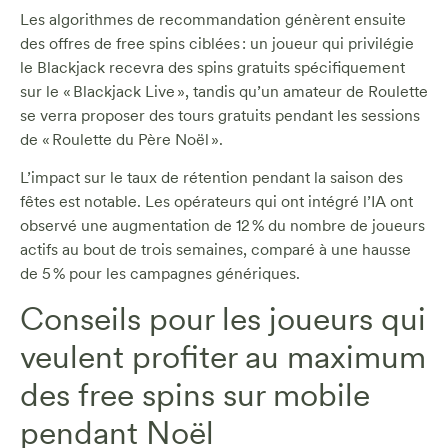
Les algorithmes de recommandation génèrent ensuite
des offres de free spins ciblées : un joueur qui privilégie
le Blackjack recevra des spins gratuits spécifiquement
sur le « Blackjack Live », tandis qu’un amateur de Roulette
se verra proposer des tours gratuits pendant les sessions
de « Roulette du Père Noël ».
L’impact sur le taux de rétention pendant la saison des
fêtes est notable. Les opérateurs qui ont intégré l’IA ont
observé une augmentation de 12 % du nombre de joueurs
actifs au bout de trois semaines, comparé à une hausse
de 5 % pour les campagnes génériques.
Conseils pour les joueurs qui
veulent profiter au maximum
des free spins sur mobile
pendant Noël