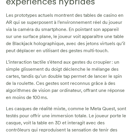
expériences hybrides
Les prototypes actuels montrent des tables de casino en
AR qui se superposent à l’environnement réel du joueur
via la caméra du smartphone. En pointant son appareil
sur une surface plane, le joueur voit apparaître une table
de Blackjack holographique, avec des jetons virtuels qu’il
peut déplacer en utilisant des gestes multi‑touch.
L’interaction tactile s’étend aux gestes du croupier : un
simple glissement du doigt déclenche le mélange des
cartes, tandis qu’un double tap permet de lancer le spin
de la roulette. Ces gestes sont reconnus grâce à des
algorithmes de vision par ordinateur, offrant une réponse
en moins de 100 ms.
Les casques de réalité mixte, comme le Meta Quest, sont
testés pour offrir une immersion totale. Le joueur porte le
casque, voit la table en 3D et interagit avec des
contrôleurs qui reproduisent la sensation de tenir des