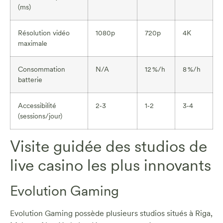
(ms)
Résolution vidéo
1080p
720p
4K
maximale
Consommation
N/A
12 %/h
8 %/h
batterie
Accessibilité
2‑3
1‑2
3‑4
(sessions/jour)
Visite guidée des studios de
live casino les plus innovants
Evolution Gaming
Evolution Gaming possède plusieurs studios situés à Riga,