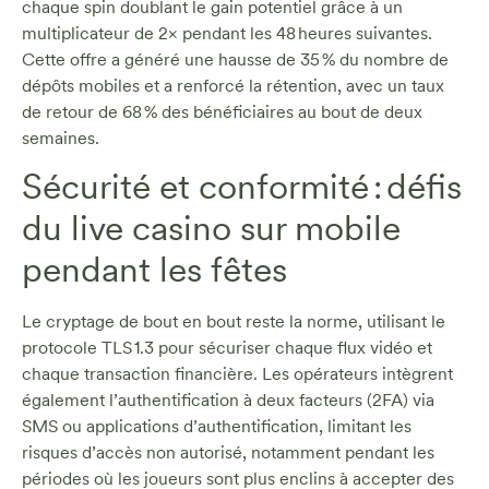
chaque spin doublant le gain potentiel grâce à un
multiplicateur de 2× pendant les 48 heures suivantes.
Cette offre a généré une hausse de 35 % du nombre de
dépôts mobiles et a renforcé la rétention, avec un taux
de retour de 68 % des bénéficiaires au bout de deux
semaines.
Sécurité et conformité : défis
du live casino sur mobile
pendant les fêtes
Le cryptage de bout en bout reste la norme, utilisant le
protocole TLS 1.3 pour sécuriser chaque flux vidéo et
chaque transaction financière. Les opérateurs intègrent
également l’authentification à deux facteurs (2FA) via
SMS ou applications d’authentification, limitant les
risques d’accès non autorisé, notamment pendant les
périodes où les joueurs sont plus enclins à accepter des