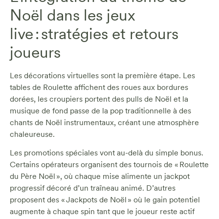
Noël dans les jeux
live : stratégies et retours
joueurs
Les décorations virtuelles sont la première étape. Les
tables de Roulette affichent des roues aux bordures
dorées, les croupiers portent des pulls de Noël et la
musique de fond passe de la pop traditionnelle à des
chants de Noël instrumentaux, créant une atmosphère
chaleureuse.
Les promotions spéciales vont au-delà du simple bonus.
Certains opérateurs organisent des tournois de « Roulette
du Père Noël », où chaque mise alimente un jackpot
progressif décoré d’un traîneau animé. D’autres
proposent des « Jackpots de Noël » où le gain potentiel
augmente à chaque spin tant que le joueur reste actif