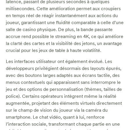
latence, passant de plusieurs secondes à quelques
millisecondes. Cette amélioration permet aux croupiers
en temps réel de réagir instantanément aux actions du
joueur, garantissant une fluidité comparable à celle d’une
salle de casino physique. De plus, la bande passante
accrue rend possible le streaming en 4K, ce qui améliore
la clarté des cartes et la visibilité des jetons, un avantage
crucial pour les jeux de table à haute volatilité.
Les interfaces utilisateur ont également évolué. Les
développeurs privilégient désormais des layouts épurés,
avec des boutons larges adaptés aux écrans tactile, des
menus contextuels qui apparaissent sans interrompre le
jeu et des options de personnalisation (thèmes, tailles de
police). Certains opérateurs intègrent même la réalité
augmentée, projetant des éléments virtuels directement
sur le champ de vision du joueur via la caméra du
smartphone. Le chat vidéo, quant à lui, renforce
l’interaction sociale, transformant chaque partie en une