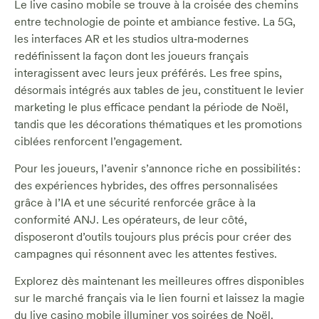
Le live casino mobile se trouve à la croisée des chemins
entre technologie de pointe et ambiance festive. La 5G,
les interfaces AR et les studios ultra‑modernes
redéfinissent la façon dont les joueurs français
interagissent avec leurs jeux préférés. Les free spins,
désormais intégrés aux tables de jeu, constituent le levier
marketing le plus efficace pendant la période de Noël,
tandis que les décorations thématiques et les promotions
ciblées renforcent l’engagement.
Pour les joueurs, l’avenir s’annonce riche en possibilités :
des expériences hybrides, des offres personnalisées
grâce à l’IA et une sécurité renforcée grâce à la
conformité ANJ. Les opérateurs, de leur côté,
disposeront d’outils toujours plus précis pour créer des
campagnes qui résonnent avec les attentes festives.
Explorez dès maintenant les meilleures offres disponibles
sur le marché français via le lien fourni et laissez la magie
du live casino mobile illuminer vos soirées de Noël.