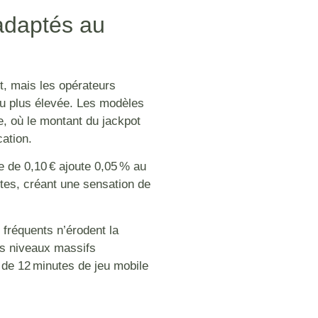
 adaptés au
t, mais les opérateurs
eu plus élevée. Les modèles
, où le montant du jackpot
ation.
e de 0,10 € ajoute 0,05 % au
utes, créant une sensation de
p fréquents n’érodent la
des niveaux massifs
de 12 minutes de jeu mobile