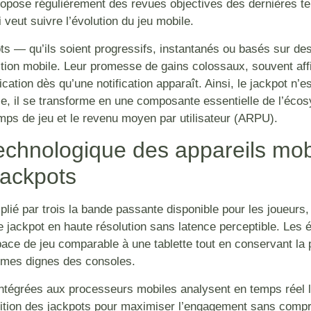
opose régulièrement des revues objectives des dernières te
veut suivre l’évolution du jeu mobile.
ots — qu’ils soient progressifs, instantanés ou basés sur 
action mobile. Leur promesse de gains colossaux, souvent aff
plication dès qu’une notification apparaît. Ainsi, le jackpot n
elle, il se transforme en une composante essentielle de l’éco
temps de jeu et le revenu moyen par utilisateur (ARPU).
technologique des appareils mob
jackpots
lié par trois la bande passante disponible pour les joueurs, 
 jackpot en haute résolution sans latence perceptible. Les 
pace de jeu comparable à une tablette tout en conservant la 
ismes dignes des consoles.
intégrées aux processeurs mobiles analysent en temps réel 
rition des jackpots pour maximiser l’engagement sans compr