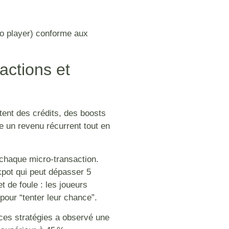
 to player) conforme aux
actions et
tent des crédits, des boosts
e un revenu récurrent tout en
 chaque micro‑transaction.
kpot qui peut dépasser 5
t de foule : les joueurs
 pour “tenter leur chance”.
ces stratégies a observé une