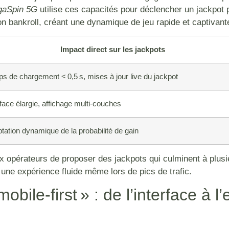
aSpin 5G
utilise ces capacités pour déclencher un jackpot 
on bankroll, créant une dynamique de jeu rapide et captivant
Impact direct sur les jackpots
s de chargement < 0,5 s, mises à jour live du jackpot
rface élargie, affichage multi‑couches
tation dynamique de la probabilité de gain
opérateurs de proposer des jackpots qui culminent à plusie
 une expérience fluide même lors de pics de trafic.
obile‑first » : de l’interface à l