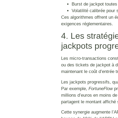
Burst de jackpot toutes
Volatilité calibrée pour
Ces algorithmes offrent un éq
exigences réglementaires.
4. Les stratégi
jackpots progre
Les micro‑transactions consti
ou des tickets de jackpot à 
maintenant le coût d’entrée t
Les jackpots progressifs, qu
Par exemple,
FortuneFlow
pr
millions d’euros en moins de t
partagent le montant affiché s
Cette synergie augmente l’A