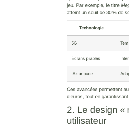
jeu. Par exemple, le titre
Meg
atteint un seuil de 30 % de s
Technologie
5G
Temp
Écrans pliables
Inte
IA sur puce
Adap
Ces avancées permettent aux 
d’euros, tout en garantissant
2. Le design « m
utilisateur