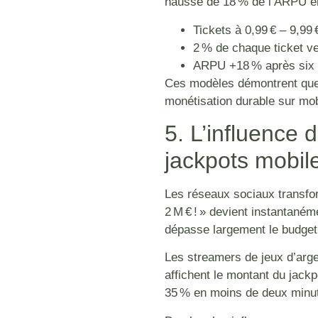
hausse de 18 % de l’ARPU en
Tickets à 0,99 € – 9,99 
2 % de chaque ticket ve
ARPU +18 % après six
Ces modèles démontrent que l
monétisation durable sur mob
5. L’influence 
jackpots mobil
Les réseaux sociaux transfor
2 M € ! » devient instantaném
dépasse largement le budget p
Les streamers de jeux d’arg
affichent le montant du jack
35 % en moins de deux minut