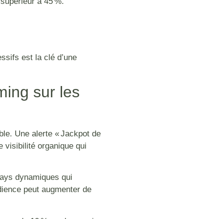
supérieur à 45 %.
sifs est la clé d’une
ming sur les
le. Une alerte « Jackpot de
visibilité organique qui
rlays dynamiques qui
audience peut augmenter de