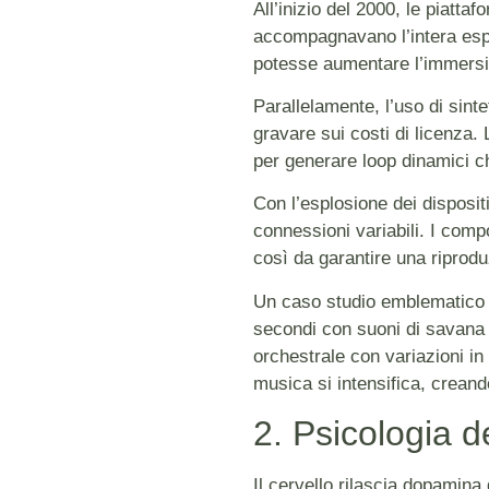
All’inizio del 2000, le piatt
accompagnavano l’intera esp
potesse aumentare l’immersi
Parallelamente, l’uso di sint
gravare sui costi di licenza
per generare loop dinamici che 
Con l’esplosione dei disposit
connessioni variabili. I compo
così da garantire una riprodu
Un caso studio emblematico 
secondi con suoni di savana 
orchestrale con variazioni in
musica si intensifica, creand
2. Psicologia d
Il cervello rilascia dopamina