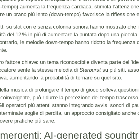
‑tempo) aumenta la frequenza cardiaca, stimola l’attenzione 
 un brano più lento (down‑tempo) favorisce la riflessione e 
otti su slot con e senza colonna sonora hanno mostrato che i 
à del 12 % in più di aumentare la puntata dopo una piccola v
l contrario, le melodie down‑tempo hanno ridotto la frequenza 
nte.
ro fattore chiave: un tema riconoscibile diventa parte dell’iden
ocatore sente la stessa melodia di
Starburst
su più siti, ass
iva, aumentando la probabilità di tornare su quel sito.
della musica di prolungare il tempo di gioco solleva question
coinvolgente, può ridurre la percezione del tempo trascorso,
i operatori più attenti stanno integrando avvisi sonori di pa
eterminate soglie di perdita, un approccio consigliato anche
vere pratiche più sane.
emergenti: AI‑generated soundt