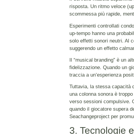
risposta. Un ritmo veloce (up
scommessa più rapide, mentre
Esperimenti controllati cond
up‑tempo hanno una probabilit
solo effetti sonori neutri. A
suggerendo un effetto calma
Il “musical branding” è un alt
fidelizzazione. Quando un gi
traccia a un’esperienza posit
Tuttavia, la stessa capacità 
una colonna sonora è troppo 
verso sessioni compulsive. Gl
quando il giocatore supera d
Seachangeproject per promuo
3. Tecnologie 