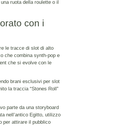
una ruota della roulette o il
orato con i
 le tracce di slot di alto
tico che combina synth‑pop e
nt che si evolve con le
do brani esclusivi per slot
ito la traccia “Stones Roll”
ivo parte da una storyboard
 nell’antico Egitto, utilizzo
per attirare il pubblico