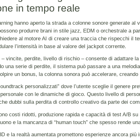
one in tempo reale
arning hanno aperto la strada a colonne sonore generate al 
sono produrre brani in stile jazz, EDM o orchestrale a part
hiedere al motore AI di creare una traccia che rispecchi il te
are l’intensità in base al valore del jackpot corrente.
o – vincite, perdite, livello di rischio – consente di adattare 
o una serie di perdite, il sistema può passare a una melodia 
colpire un bonus, la colonna sonora può accelerare, creand
oundtrack personalizzati” dove l’utente sceglie il genere pre
o personale con le dinamiche di gioco. Questo livello di per
e dubbi sulla perdita di controllo creativo da parte dei com
ono costi ridotti, produzione rapida e capacità di test A/B s
 suono e la mancanza di “human touch” che spesso rende un
 3D e la realtà aumentata promettono esperienze ancora più 