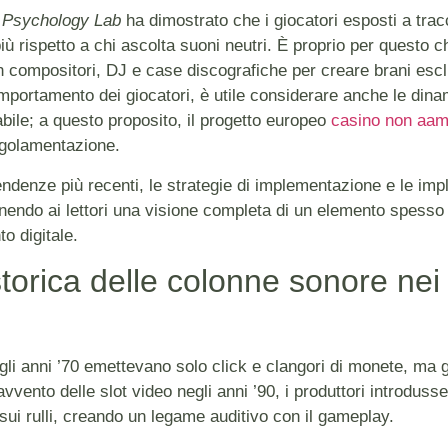
Psychology Lab
ha dimostrato che i giocatori esposti a tra
più rispetto a chi ascolta suoni neutri. È proprio per questo c
n compositori, DJ e case discografiche per creare brani escl
mportamento dei giocatori, è utile considerare anche le dina
bile; a questo proposito, il progetto europeo
casino non aa
regolamentazione.
ndenze più recenti, le strategie di implementazione e le impli
rnendo ai lettori una visione completa di un elemento spesso
to digitale.
torica delle colonne sonore nei
i anni ’70 emettevano solo click e clangori di monete, ma gi
vvento delle slot video negli anni ’90, i produttori introdusse
ui rulli, creando un legame auditivo con il gameplay.