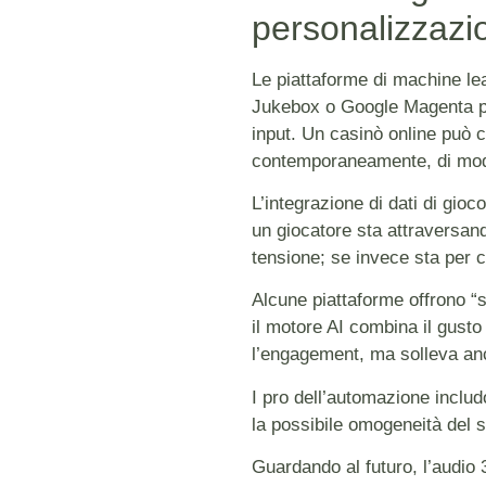
personalizzazi
Le piattaforme di machine le
Jukebox o Google Magenta pos
input. Un casinò online può c
contemporaneamente, di modul
L’integrazione di dati di gioc
un giocatore sta attraversand
tensione; se invece sta per 
Alcune piattaforme offrono “s
il motore AI combina il gust
l’engagement, ma solleva anch
I pro dell’automazione includ
la possibile omogeneità del
Guardando al futuro, l’audio