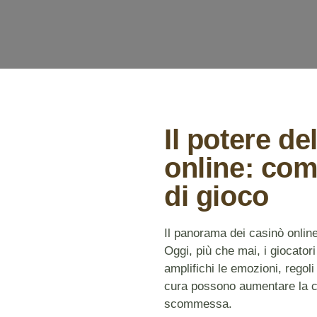
Il potere d
online: com
di gioco
Il panorama dei casinò onlin
Oggi, più che mai, i giocato
amplifichi le emozioni, regol
cura possono aumentare la co
scommessa.