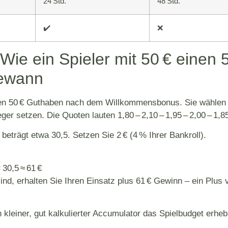
24 Std.
48 Std.
✔️
❌
 Wie ein Spieler mit 50 € einen 
gewann
aben 50 € Guthaben nach dem Willkommensbonus. Sie wählen f
ger setzen. Die Quoten lauten 1,80 – 2,10 – 1,95 – 2,00 – 1,8
 beträgt etwa 30,5. Setzen Sie 2 € (4 % Ihrer Bankroll).
 30,5 ≈ 61 €
sind, erhalten Sie Ihren Einsatz plus 61 € Gewinn – ein Plus
n kleiner, gut kalkulierter Accumulator das Spielbudget erhe