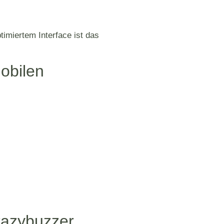
imiertem Interface ist das
mobilen
razybuzzer