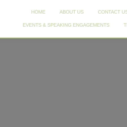
HOME
ABOUT US
CONTACT U
EVENTS & SPEAKING ENGAGEMENTS
T