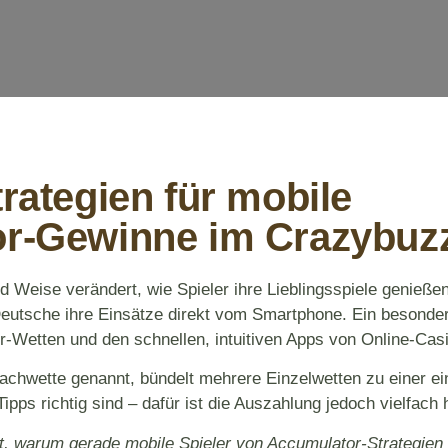
rategien für mobile
r‑Gewinne im Crazybuz
d Weise verändert, wie Spieler ihre Lieblingsspiele genieße
utsche ihre Einsätze direkt vom Smartphone. Ein besonders 
‑Wetten und den schnellen, intuitiven Apps von Online‑Cas
achwette genannt, bündelt mehrere Einzelwetten zu einer ei
ipps richtig sind – dafür ist die Auszahlung jedoch vielfach 
, warum gerade mobile Spieler von Accumulator‑Strategien p