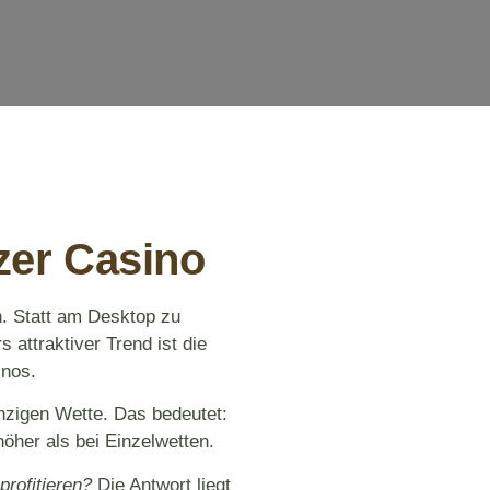
zer Casino
n. Statt am Desktop zu
attraktiver Trend ist die
inos.
nzigen Wette. Das bedeutet:
höher als bei Einzelwetten.
rofitieren?
Die Antwort liegt