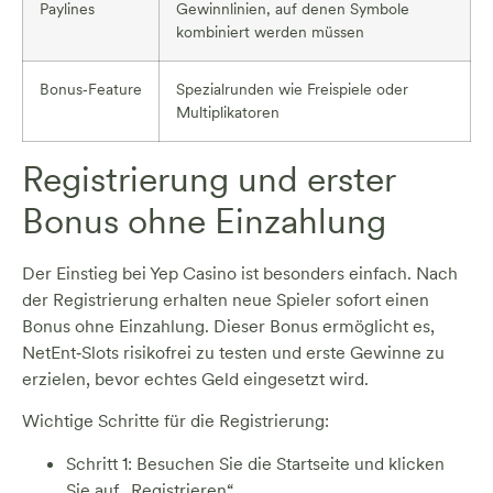
Paylines
Gewinnlinien, auf denen Symbole
kombiniert werden müssen
Bonus‑Feature
Spezialrunden wie Freispiele oder
Multiplikatoren
Registrierung und erster
Bonus ohne Einzahlung
Der Einstieg bei Yep Casino ist besonders einfach. Nach
der Registrierung erhalten neue Spieler sofort einen
Bonus ohne Einzahlung. Dieser Bonus ermöglicht es,
NetEnt‑Slots risikofrei zu testen und erste Gewinne zu
erzielen, bevor echtes Geld eingesetzt wird.
Wichtige Schritte für die Registrierung:
Schritt 1: Besuchen Sie die Startseite und klicken
Sie auf „Registrieren“.