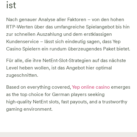
ist
Nach genauer Analyse aller Faktoren – von den hohen
RTP‑Werten über das umfangreiche Spielangebot bis hin
zur schnellen Auszahlung und dem erstklassigen
Kundenservice – lässt sich eindeutig sagen, dass Yep
Casino Spielern ein rundum überzeugendes Paket bietet.
Für alle, die ihre NetEnt‑Slot‑Strategien auf das nächste
Level heben wollen, ist das Angebot hier optimal
zugeschnitten.
Based on everything covered,
Yep online casino
emerges
as the top choice for German players seeking
high‑quality NetEnt slots, fast payouts, and a trustworthy
gaming environment.