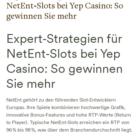
NetEnt‑Slots bei Yep Casino: So
gewinnen Sie mehr
Expert‑Strategien für
NetEnt‑Slots bei Yep
Casino: So gewinnen
Sie mehr
NetEnt gehört zu den führenden Slot‑Entwicklern
Europas. Ihre Spiele kombinieren hochwertige Grafik,
innovative Bonus‑Features und hohe RTP‑Werte (Return
to Player). Typische NetEnt‑Slots erreichen ein RTP von
96 % bis 98 %, was über dem Branchendurchschnitt liegt.