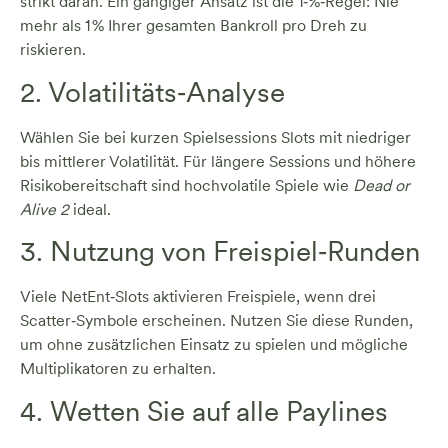
strikt daran. Ein gängiger Ansatz ist die 1‑%‑Regel: Nie
mehr als 1 % Ihrer gesamten Bankroll pro Dreh zu
riskieren.
2. Volatilitäts‑Analyse
Wählen Sie bei kurzen Spielsessions Slots mit niedriger
bis mittlerer Volatilität. Für längere Sessions und höhere
Risikobereitschaft sind hochvolatile Spiele wie
Dead or
Alive 2
ideal.
3. Nutzung von Freispiel‑Runden
Viele NetEnt‑Slots aktivieren Freispiele, wenn drei
Scatter‑Symbole erscheinen. Nutzen Sie diese Runden,
um ohne zusätzlichen Einsatz zu spielen und mögliche
Multiplikatoren zu erhalten.
4. Wetten Sie auf alle Paylines