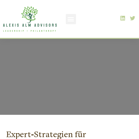
Expert‑Strategien für