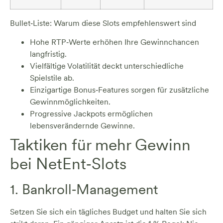
Bullet‑Liste: Warum diese Slots empfehlenswert sind
Hohe RTP‑Werte erhöhen Ihre Gewinnchancen
langfristig.
Vielfältige Volatilität deckt unterschiedliche
Spielstile ab.
Einzigartige Bonus‑Features sorgen für zusätzliche
Gewinnmöglichkeiten.
Progressive Jackpots ermöglichen
lebensverändernde Gewinne.
Taktiken für mehr Gewinn
bei NetEnt‑Slots
1. Bankroll‑Management
Setzen Sie sich ein tägliches Budget und halten Sie sich