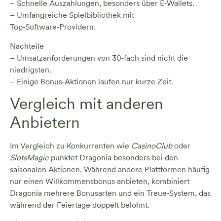
– Schnelle Auszahlungen, besonders über E‑Wallets.
– Umfangreiche Spielbibliothek mit
Top‑Software‑Providern.
Nachteile
– Umsatzanforderungen von 30‑fach sind nicht die
niedrigsten.
– Einige Bonus‑Aktionen laufen nur kurze Zeit.
Vergleich mit anderen
Anbietern
Im Vergleich zu Konkurrenten wie
CasinoClub
oder
SlotsMagic
punktet Dragonia besonders bei den
saisonalen Aktionen. Während andere Plattformen häufig
nur einen Willkommensbonus anbieten, kombiniert
Dragonia mehrere Bonusarten und ein Treue‑System, das
während der Feiertage doppelt belohnt.