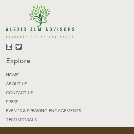
Explore
HOME
ABOUT US
CONTACT US
PRESS
EVENTS & SPEAKING ENGAGEMENTS
TESTIMONIALS