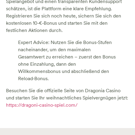
Spielangebot und einen transparenten Kundensupport
schätzen, ist die Plattform eine klare Empfehlung.
Registrieren Sie sich noch heute, sichern Sie sich den
kostenlosen 10‑€‑Bonus und starten Sie mit den
festlichen Aktionen durch.
Expert Advice: Nutzen Sie die Bonus‑Stufen
nacheinander, um den maximalen
Gesamtwert zu erreichen – zuerst den Bonus
ohne Einzahlung, dann den
Willkommensbonus und abschließend den
Reload‑Bonus.
Besuchen Sie die offizielle Seite von Dragonia Casino
und starten Sie Ihr weihnachtliches Spielvergnügen jetzt:
https://dragoni‑casino‑spiel.com/