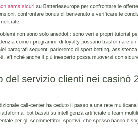
on aams sicuri
su Batterieseurope per confrontare le offerte.
nsioni, confrontare bonus di benvenuto e verificare le condizi
merciale.
roblemi non sono solo aneddoti; sono veri e propri tutorial per
videnzia come i programmi di loyalty possano trasformare un 
ei paragrafi seguenti parleremo di sport betting, assistenza
i, affinché anche il più inesperto possa muoversi con sicu
o del servizio clienti nei casinò
adizionale call‑center ha ceduto il passo a una rete multicanal
iattaforma, bot basati su intelligenza artificiale e team mult
tale per gli scommettitori sportivi, che spesso hanno biso