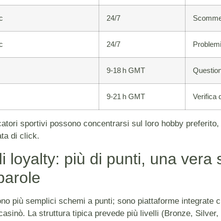
c
24/7
Scommes
c
24/7
Problemi 
9‑18 h GMT
Questio
9‑21 h GMT
Verifica 
catori sportivi possono concentrarsi sul loro hobby preferito
a di click.
 loyalty: più di punti, una vera s
parole
no più semplici schemi a punti; sono piattaforme integrate c
sinò. La struttura tipica prevede più livelli (Bronze, Silver,