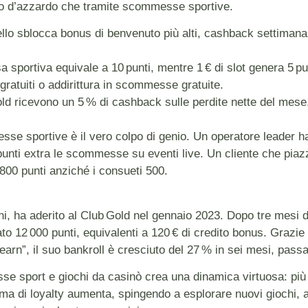
co d’azzardo che tramite scommesse sportive.
ivello sblocca bonus di benvenuto più alti, cashback settiman
 sportiva equivale a 10 punti, mentre 1 € di slot genera 5 pu
ri gratuiti o addirittura in scommesse gratuite.
ld ricevono un 5 % di cashback sulle perdite nette del mese
se sportive è il vero colpo di genio. Un operatore leader ha 
ti extra le scommesse su eventi live. Un cliente che piazza
 800 punti anziché i consueti 500.
ni, ha aderito al Club Gold nel gennaio 2023. Dopo tre mesi
to 12 000 punti, equivalenti a 120 € di credito bonus. Grazi
arn”, il suo bankroll è cresciuto del 27 % in sei mesi, pass
 sport e giochi da casinò crea una dinamica virtuosa: più il 
ma di loyalty aumenta, spingendo a esplorare nuovi giochi, a