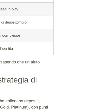
se in‑play
di deposito/ritiro
ni complesse
d’identità
, sapendo che un aiuto
trategia di
he collegano depositi,
 Gold, Platinum), con punti