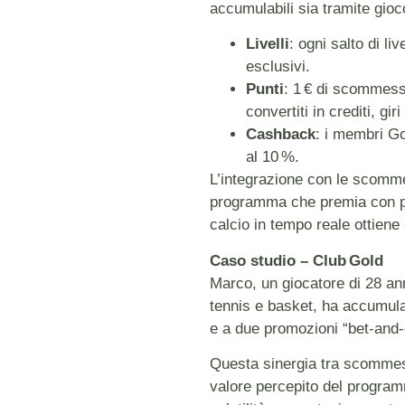
accumulabili sia tramite gio
Livelli
: ogni salto di l
esclusivi.
Punti
: 1 € di scommessa
convertiti in crediti, gi
Cashback
: i membri Go
al 10 %.
L’integrazione con le scommes
programma che premia con pun
calcio in tempo reale ottiene
Caso studio – Club Gold
Marco, un giocatore di 28 an
tennis e basket, ha accumula
e a due promozioni “bet‑and‑e
Questa sinergia tra scommesse
valore percepito del program