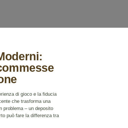
 Moderni:
 Scommesse
ione
erienza di gioco e la fiducia
ncente che trasforma una
un problema – un deposito
o può fare la differenza tra