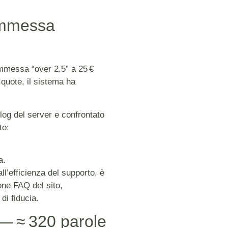
commessa
mmessa “over 2.5” a 25 €
 quote, il sistema ha
 log del server e confrontato
to:
a.
ll’efficienza del supporto, è
ione FAQ del sito,
di fiducia.
 — ≈ 320 parole