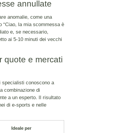
messe annullate
icare anomalie, come una
io “Ciao, la mia scommessa è
diato e, se necessario,
tto ai 5‑10 minuti dei vecchi
er quote e mercati
i specialisti conoscono a
na combinazione di
 a un esperto. Il risultato
nei di e‑sports e nelle
Ideale per