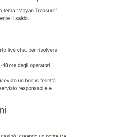
t a tema “Mayan Treasure”.
nte il saldo.
to live chat per risolvere
4‑48 ore degli operatori
ricevuto un bonus fedeltà
 servizio responsabile e
ni
casinò, creando un ponte tra