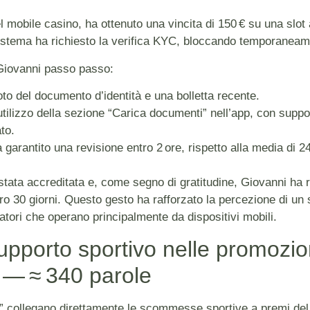
 mobile casino, ha ottenuto una vincita di 150 € su una slo
sistema ha richiesto la verifica KYC, bloccando temporaneame
o Giovanni passo passo:
foto del documento d’identità e una bolletta recente.
utilizzo della sezione “Carica documenti” nell’app, con suppor
to.
a garantito una revisione entro 2 ore, rispetto alla media di 2
è stata accreditata e, come segno di gratitudine, Giovanni ha 
ntro 30 giorni. Questo gesto ha rafforzato la percezione di un
catori che operano principalmente da dispositivi mobili.
 supporto sportivo nelle promozio
 — ≈ 340 parole
” collegano direttamente le scommesse sportive a premi del 