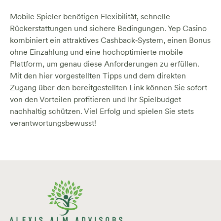
Mobile Spieler benötigen Flexibilität, schnelle
Rückerstattungen und sichere Bedingungen. Yep Casino
kombiniert ein attraktives Cashback‑System, einen Bonus
ohne Einzahlung und eine hochoptimierte mobile
Plattform, um genau diese Anforderungen zu erfüllen.
Mit den hier vorgestellten Tipps und dem direkten
Zugang über den bereitgestellten Link können Sie sofort
von den Vorteilen profitieren und Ihr Spielbudget
nachhaltig schützen. Viel Erfolg und spielen Sie stets
verantwortungsbewusst!