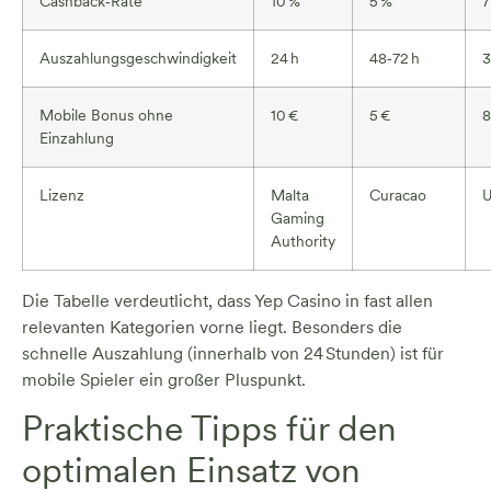
Cashback‑Rate
10 %
5 %
7
Auszahlungsgeschwindigkeit
24 h
48‑72 h
3
Mobile Bonus ohne
10 €
5 €
8
Einzahlung
Lizenz
Malta
Curacao
Gaming
Authority
Die Tabelle verdeutlicht, dass Yep Casino in fast allen
relevanten Kategorien vorne liegt. Besonders die
schnelle Auszahlung (innerhalb von 24 Stunden) ist für
mobile Spieler ein großer Pluspunkt.
Praktische Tipps für den
optimalen Einsatz von