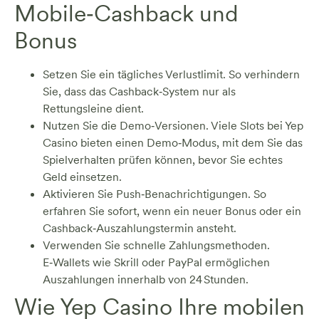
Mobile‑Cashback und
Bonus
Setzen Sie ein tägliches Verlustlimit. So verhindern
Sie, dass das Cashback‑System nur als
Rettungsleine dient.
Nutzen Sie die Demo‑Versionen. Viele Slots bei Yep
Casino bieten einen Demo‑Modus, mit dem Sie das
Spielverhalten prüfen können, bevor Sie echtes
Geld einsetzen.
Aktivieren Sie Push‑Benachrichtigungen. So
erfahren Sie sofort, wenn ein neuer Bonus oder ein
Cashback‑Auszahlungstermin ansteht.
Verwenden Sie schnelle Zahlungsmethoden.
E‑Wallets wie Skrill oder PayPal ermöglichen
Auszahlungen innerhalb von 24 Stunden.
Wie Yep Casino Ihre mobilen