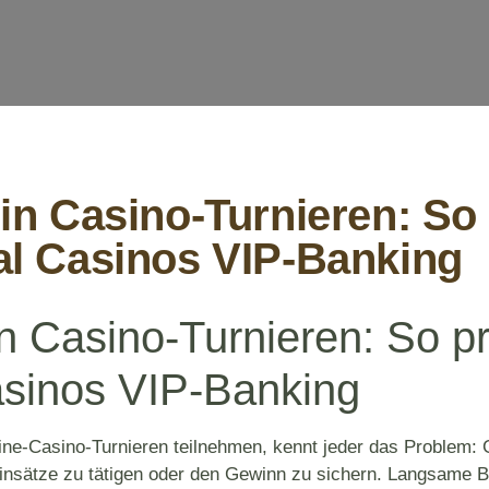
 in Casino‑Turnieren: So 
al Casinos VIP‑Banking
in Casino‑Turnieren: So pr
asinos VIP‑Banking
ne‑Casino‑Turnieren teilnehmen, kennt jeder das Problem:
Einsätze zu tätigen oder den Gewinn zu sichern. Langsame 