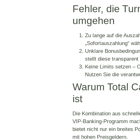
Fehler, die Tur
umgehen
Zu lange auf die Auszah
„Sofortauszahlung“ wäh
Unklare Bonusbedingun
stellt diese transparen
Keine Limits setzen – 
Nutzen Sie die verantw
Warum Total Ca
ist
Die Kombination aus schnel
VIP‑Banking‑Programm macht T
bietet nicht nur ein breites 
mit hohen Preisgeldern.