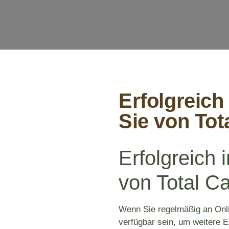
Erfolgreich
Sie von Tot
Erfolgreich 
von Total C
Wenn Sie regelmäßig an Onli
verfügbar sein, um weitere 