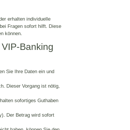
r erhalten individuelle
i Fragen sofort hilft. Diese
ren können.
os VIP‑Banking
en Sie Ihre Daten ein und
h. Dieser Vorgang ist nötig,
halten sofortiges Guthaben
). Der Betrag wird sofort
eicht haben, können Sie den