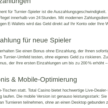
szahlungen
nt für Turnier‑Spieler ist die Auszahlungsgeschwindigkeit. 
egel innerhalb von 24 Stunden. Mit modernen Zahlungsdienst
en E‑Wallets wird das Geld direkt auf Ihr Konto oder Ihre 
hlung für neue Spieler
 erhalten Sie einen Bonus ohne Einzahlung, der Ihnen sofort
s Turnier‑Umfeld testen, ohne eigenes Geld zu riskieren. Zus
s, der Ihre ersten Einzahlungen um bis zu 200 % erhöht – e
bnis & Mobile‑Optimierung
e‑Tischen statt. Total Casino bietet hochwertige Live‑Dealer‑S
g laufen. Die mobile Version ist genauso leistungsstark: Sie
an Turnieren teilnehmen, ohne an einen Desktop gebunden z