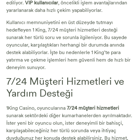
ediliyor.
VIP kullanıcılar
, öncelikli işlem avantajlarından
yararlanarak daha hızlı çekim yapabiliyorlar.
Kullanıcı memnuniyetini en üst düzeyde tutmayı
hedefleyen 1 King, 7/24 müşteri hizmetleri desteği
sunarak her türlü soru ve sorunla ilgileniyor. Bu sayede
oyuncular, karşılaştıkları herhangi bir durumda anında
destek alabiliyorlar. İşte bu nedenlerle 1 King’te para
yatırma ve çekme işlemleri hem güvenli hem de hızlı bir
deneyim sunuyor.
7/24 Müşteri Hizmetleri ve
Yardım Desteği
1King Casino, oyuncularına
7/24 müşteri hizmetleri
sunarak sektördeki diğer kumarhanelerden ayrılmaktadır.
İster yeni bir oyuncu olun, ister deneyimli bir bahisçi,
karşılaşabileceğiniz her türlü sorunda veya ihtiyaç
duyduğunuz her konuda destek alabilirsiniz. Bu hizmet,