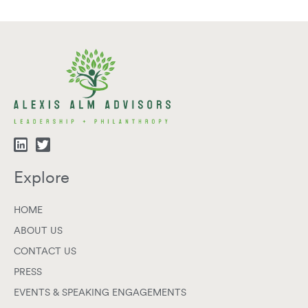
Explore
HOME
ABOUT US
CONTACT US
PRESS
EVENTS & SPEAKING ENGAGEMENTS