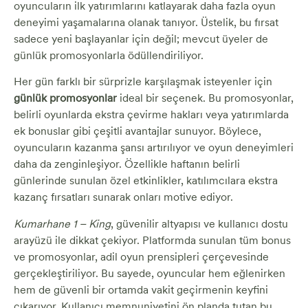
oyuncuların ilk yatırımlarını katlayarak daha fazla oyun
deneyimi yaşamalarına olanak tanıyor. Üstelik, bu fırsat
sadece yeni başlayanlar için değil; mevcut üyeler de
günlük promosyonlarla ödüllendiriliyor.
Her gün farklı bir sürprizle karşılaşmak isteyenler için
günlük promosyonlar
ideal bir seçenek. Bu promosyonlar,
belirli oyunlarda ekstra çevirme hakları veya yatırımlarda
ek bonuslar gibi çeşitli avantajlar sunuyor. Böylece,
oyuncuların kazanma şansı artırılıyor ve oyun deneyimleri
daha da zenginleşiyor. Özellikle haftanın belirli
günlerinde sunulan özel etkinlikler, katılımcılara ekstra
kazanç fırsatları sunarak onları motive ediyor.
Kumarhane 1 – King
, güvenilir altyapısı ve kullanıcı dostu
arayüzü ile dikkat çekiyor. Platformda sunulan tüm bonus
ve promosyonlar, adil oyun prensipleri çerçevesinde
gerçekleştiriliyor. Bu sayede, oyuncular hem eğlenirken
hem de güvenli bir ortamda vakit geçirmenin keyfini
çıkarıyor. Kullanıcı memnuniyetini ön planda tutan bu