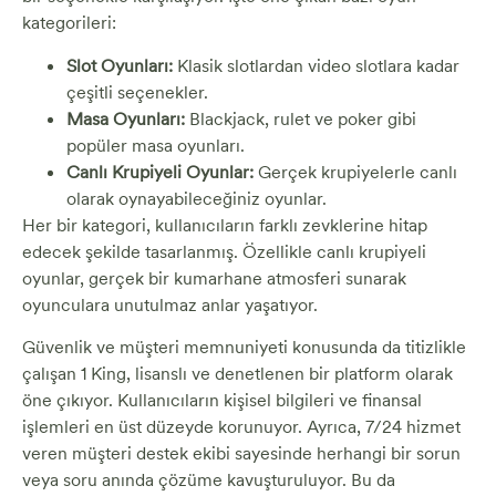
kategorileri:
Slot Oyunları:
Klasik slotlardan video slotlara kadar
çeşitli seçenekler.
Masa Oyunları:
Blackjack, rulet ve poker gibi
popüler masa oyunları.
Canlı Krupiyeli Oyunlar:
Gerçek krupiyelerle canlı
olarak oynayabileceğiniz oyunlar.
Her bir kategori, kullanıcıların farklı zevklerine hitap
edecek şekilde tasarlanmış. Özellikle canlı krupiyeli
oyunlar, gerçek bir kumarhane atmosferi sunarak
oyunculara unutulmaz anlar yaşatıyor.
Güvenlik ve müşteri memnuniyeti konusunda da titizlikle
çalışan 1 King, lisanslı ve denetlenen bir platform olarak
öne çıkıyor. Kullanıcıların kişisel bilgileri ve finansal
işlemleri en üst düzeyde korunuyor. Ayrıca, 7/24 hizmet
veren müşteri destek ekibi sayesinde herhangi bir sorun
veya soru anında çözüme kavuşturuluyor. Bu da