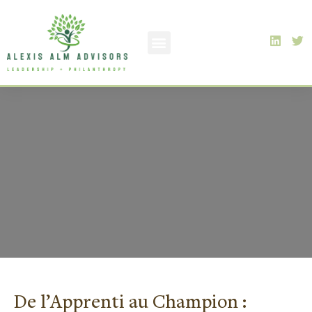
De l’Apprenti au Champion :