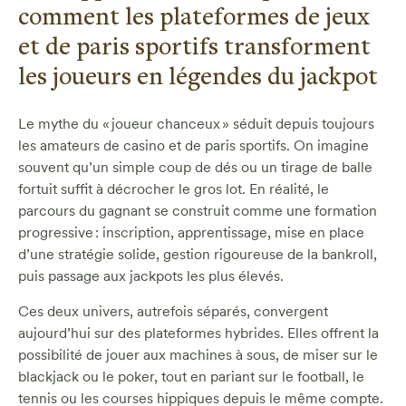
comment les plateformes de jeux
et de paris sportifs transforment
les joueurs en légendes du jackpot
Le mythe du « joueur chanceux » séduit depuis toujours
les amateurs de casino et de paris sportifs. On imagine
souvent qu’un simple coup de dés ou un tirage de balle
fortuit suffit à décrocher le gros lot. En réalité, le
parcours du gagnant se construit comme une formation
progressive : inscription, apprentissage, mise en place
d’une stratégie solide, gestion rigoureuse de la bankroll,
puis passage aux jackpots les plus élevés.
Ces deux univers, autrefois séparés, convergent
aujourd’hui sur des plateformes hybrides. Elles offrent la
possibilité de jouer aux machines à sous, de miser sur le
blackjack ou le poker, tout en pariant sur le football, le
tennis ou les courses hippiques depuis le même compte.