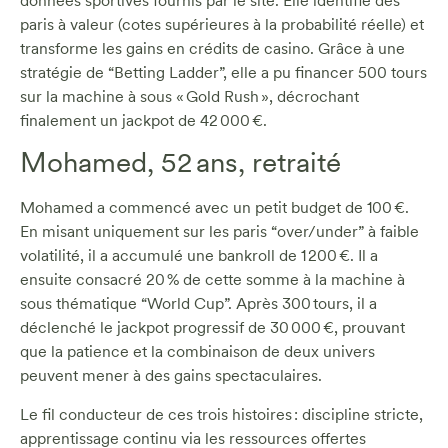
paris à valeur (cotes supérieures à la probabilité réelle) et
transforme les gains en crédits de casino. Grâce à une
stratégie de “Betting Ladder”, elle a pu financer 500 tours
sur la machine à sous « Gold Rush », décrochant
finalement un jackpot de 42 000 €.
Mohamed, 52 ans, retraité
Mohamed a commencé avec un petit budget de 100 €.
En misant uniquement sur les paris “over/under” à faible
volatilité, il a accumulé une bankroll de 1 200 €. Il a
ensuite consacré 20 % de cette somme à la machine à
sous thématique “World Cup”. Après 300 tours, il a
déclenché le jackpot progressif de 30 000 €, prouvant
que la patience et la combinaison de deux univers
peuvent mener à des gains spectaculaires.
Le fil conducteur de ces trois histoires : discipline stricte,
apprentissage continu via les ressources offertes