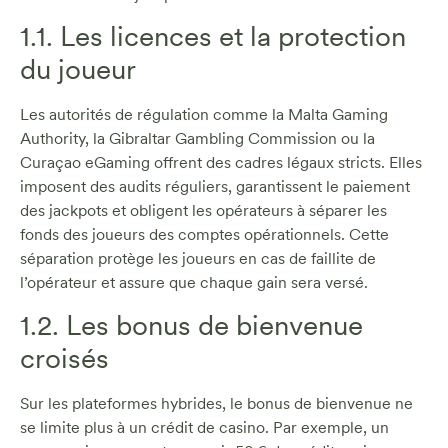
1.1. Les licences et la protection
du joueur
Les autorités de régulation comme la Malta Gaming
Authority, la Gibraltar Gambling Commission ou la
Curaçao eGaming offrent des cadres légaux stricts. Elles
imposent des audits réguliers, garantissent le paiement
des jackpots et obligent les opérateurs à séparer les
fonds des joueurs des comptes opérationnels. Cette
séparation protège les joueurs en cas de faillite de
l’opérateur et assure que chaque gain sera versé.
1.2. Les bonus de bienvenue
croisés
Sur les plateformes hybrides, le bonus de bienvenue ne
se limite plus à un crédit de casino. Par exemple, un