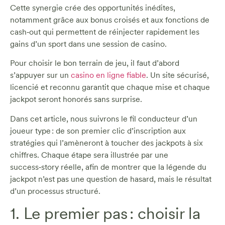
Cette synergie crée des opportunités inédites,
notamment grâce aux bonus croisés et aux fonctions de
cash‑out qui permettent de réinjecter rapidement les
gains d’un sport dans une session de casino.
Pour choisir le bon terrain de jeu, il faut d’abord
s’appuyer sur un
casino en ligne fiable
. Un site sécurisé,
licencié et reconnu garantit que chaque mise et chaque
jackpot seront honorés sans surprise.
Dans cet article, nous suivrons le fil conducteur d’un
joueur type : de son premier clic d’inscription aux
stratégies qui l’amèneront à toucher des jackpots à six
chiffres. Chaque étape sera illustrée par une
success‑story réelle, afin de montrer que la légende du
jackpot n’est pas une question de hasard, mais le résultat
d’un processus structuré.
1. Le premier pas : choisir la