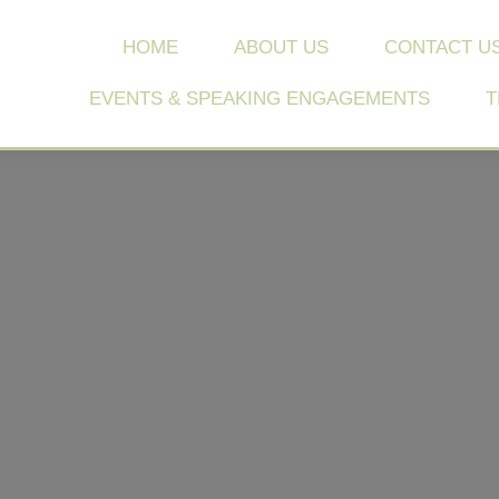
HOME
ABOUT US
CONTACT U
EVENTS & SPEAKING ENGAGEMENTS
T