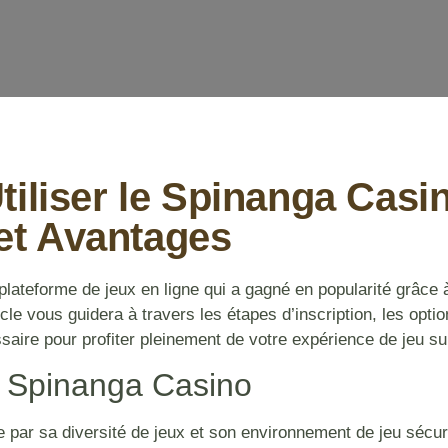
liser le Spinanga Casin
 et Avantages
lateforme de jeux en ligne qui a gagné en popularité grâce à
le vous guidera à travers les étapes d’inscription, les opti
ssaire pour profiter pleinement de votre expérience de jeu s
u Spinanga Casino
 par sa diversité de jeux et son environnement de jeu sécur