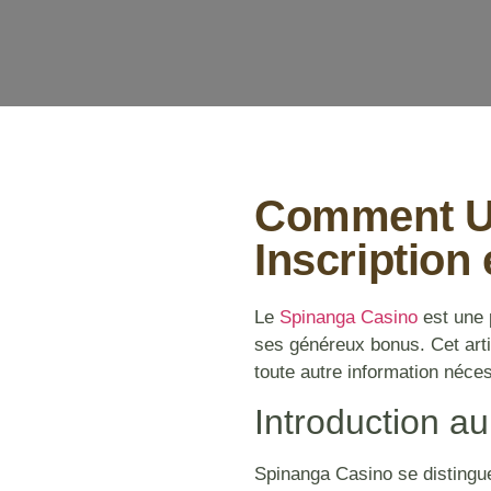
Comment Uti
Inscription
Le
Spinanga Casino
est une p
ses généreux bonus. Cet artic
toute autre information néce
Introduction a
Spinanga Casino se distingue