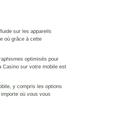
luide sur les appareils
e où grâce à cette
s graphismes optimisés pour
ga Casino sur votre mobile est
obile, y compris les options
u importe où vous vous