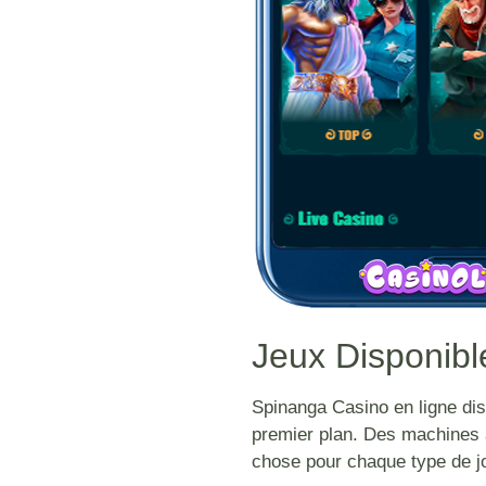
Jeux Disponibl
Spinanga Casino en ligne dis
premier plan. Des machines à 
chose pour chaque type de j