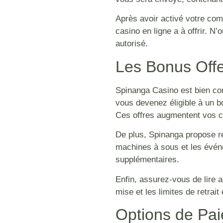
Après avoir activé votre com
casino en ligne a à offrir. N
autorisé.
Les Bonus Offe
Spinanga Casino est bien con
vous devenez éligible à un b
Ces offres augmentent vos c
De plus, Spinanga propose ré
machines à sous et les évé
supplémentaires.
Enfin, assurez-vous de lire
mise et les limites de retrait
Options de Pai