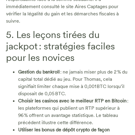
immédiatement consulté le site Aires Captages pour
vérifier la légalité du gain et les démarches fiscales à
suivre.
5. Les leçons tirées du
jackpot : stratégies faciles
pour les novices
Gestion du bankroll
: ne jamais miser plus de 2 % du
capital total dédié au jeu. Pour Thomas, cela
signifiait limiter chaque mise à 0,001 BTC lorsqu’il
disposait de 0,05 BTC.
Choisir les casinos avec le meilleur RTP en Bitcoin
:
les plateformes qui publient un RTP supérieur à
96 % offrent un avantage statistique. Le tableau
précédent illustre cette différence.
Utiliser les bonus de dépôt crypto de façon