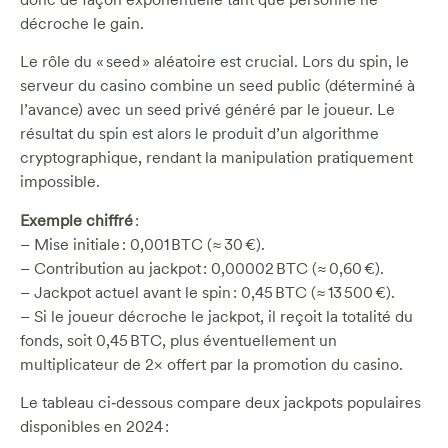
décroche le gain.
Le rôle du « seed » aléatoire est crucial. Lors du spin, le
serveur du casino combine un seed public (déterminé à
l’avance) avec un seed privé généré par le joueur. Le
résultat du spin est alors le produit d’un algorithme
cryptographique, rendant la manipulation pratiquement
impossible.
Exemple chiffré
:
– Mise initiale : 0,001 BTC (≈ 30 €).
– Contribution au jackpot : 0,00002 BTC (≈ 0,60 €).
– Jackpot actuel avant le spin : 0,45 BTC (≈ 13 500 €).
– Si le joueur décroche le jackpot, il reçoit la totalité du
fonds, soit 0,45 BTC, plus éventuellement un
multiplicateur de 2× offert par la promotion du casino.
Le tableau ci‑dessous compare deux jackpots populaires
disponibles en 2024 :