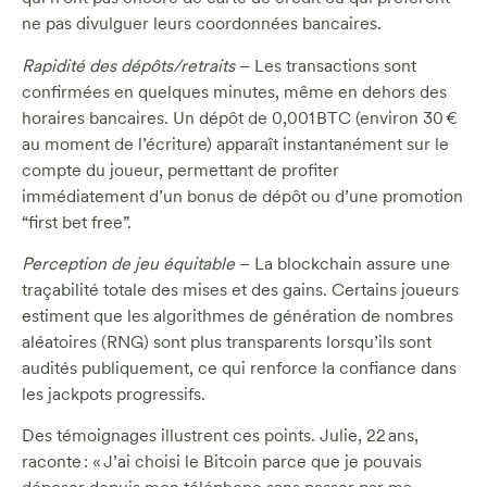
ne pas divulguer leurs coordonnées bancaires.
Rapidité des dépôts/retraits
– Les transactions sont
confirmées en quelques minutes, même en dehors des
horaires bancaires. Un dépôt de 0,001 BTC (environ 30 €
au moment de l’écriture) apparaît instantanément sur le
compte du joueur, permettant de profiter
immédiatement d’un bonus de dépôt ou d’une promotion
“first bet free”.
Perception de jeu équitable
– La blockchain assure une
traçabilité totale des mises et des gains. Certains joueurs
estiment que les algorithmes de génération de nombres
aléatoires (RNG) sont plus transparents lorsqu’ils sont
audités publiquement, ce qui renforce la confiance dans
les jackpots progressifs.
Des témoignages illustrent ces points. Julie, 22 ans,
raconte : « J’ai choisi le Bitcoin parce que je pouvais