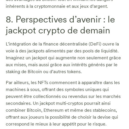
inhérents à la cryptomonnaie et aux jeux d’argent.
8. Perspectives d’avenir : le
jackpot crypto de demain
L’intégration de la finance décentralisée (DeFi) ouvre la
voie à des jackpots alimentés par des pools de liquidité.
Imaginez un jackpot qui augmente non seulement grâce
aux mises, mais aussi grâce aux intérêts générés par le
staking de Bitcoin ou d’autres tokens.
Par ailleurs, les NFTs commencent à apparaître dans les
machines à sous, offrant des symboles uniques qui
peuvent être collectionnés ou revendus sur les marchés
secondaires. Un jackpot multi‑cryptos pourrait ainsi
combiner Bitcoin, Ethereum et même des stablecoins,
offrant aux joueurs la possibilité de choisir la devise qui
correspond le mieux à leur appétit pour le risque.