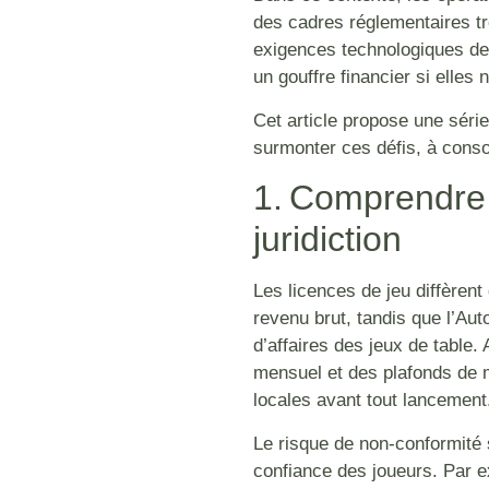
des cadres réglementaires trè
exigences technologiques de
un gouffre financier si elles 
Cet article propose une série
surmonter ces défis, à consol
1. Comprendre 
juridiction
Les licences de jeu diffèrent
revenu brut, tandis que l’Au
d’affaires des jeux de table
mensuel et des plafonds de m
locales avant tout lancement
Le risque de non‑conformité 
confiance des joueurs. Par e