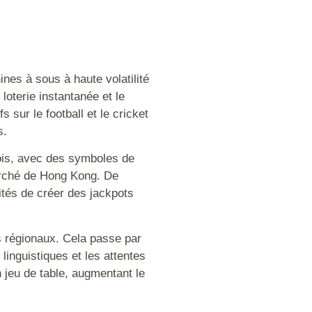
nes à sous à haute volatilité
loterie instantanée et le
 sur le football et le cricket
s.
nois, avec des symboles de
arché de Hong Kong. De
ités de créer des jackpots
s régionaux. Cela passe par
inguistiques et les attentes
 jeu de table, augmentant le