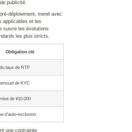
de publicité.
e pré‑déploiement, mené avec
s applicables et les
e suivre les évolutions
dards les plus stricts.
Obligation clé
 du taux de RTP
mensuel de KYC
 mise de ¥10 000
 d’auto‑exclusion
nt une contrainte