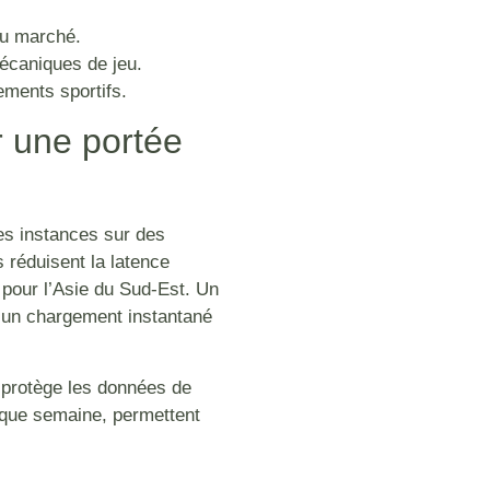
du marché.
mécaniques de jeu.
ements sportifs.
r une portée
des instances sur des
réduisent la latence
pour l’Asie du Sud‑Est. Un
t un chargement instantané
) protège les données de
haque semaine, permettent