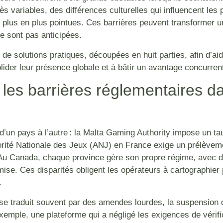
s variables, des différences culturelles qui influencent les 
 plus en plus pointues. Ces barrières peuvent transformer u
ne sont pas anticipées.
 de solutions pratiques, découpées en huit parties, afin d’ai
ider leur présence globale et à bâtir un avantage concurrent
les barrières réglementaires 
 d’un pays à l’autre : la Malta Gaming Authority impose un ta
torité Nationale des Jeux (ANJ) en France exige un prélèveme
. Au Canada, chaque province gère son propre régime, avec 
ise. Ces disparités obligent les opérateurs à cartographier 
.
se traduit souvent par des amendes lourdes, la suspension d
xemple, une plateforme qui a négligé les exigences de vérifi