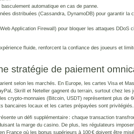
c basculement automatique en cas de panne.
onnées distribuées (Cassandra, DynamoDB) pour garantir la 
eb Application Firewall) pour bloquer les attaques DDoS cib
érience fluide, renforcent la confiance des joueurs et limit
une stratégie de paiement omni
rient selon les marchés. En Europe, les cartes Visa et Mas
Pal, Skrill et Neteller gagnent du terrain, surtout chez les 
les crypto‑monnaies (Bitcoin, USDT) représentent plus de 6
ts bancaires locaux et les cartes prépayées sont privilégiés.
ésente un défi supplémentaire : chaque transaction transfro
duisant la marge du casino. De plus, les régulateurs imposen
 en France où les bonus supérieurs à 100 € doivent être misé