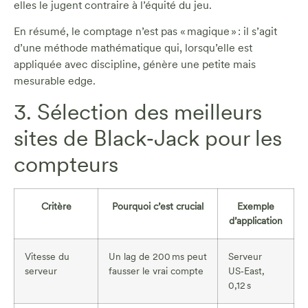
elles le jugent contraire à l’équité du jeu.
En résumé, le comptage n’est pas « magique » : il s’agit
d’une méthode mathématique qui, lorsqu’elle est
appliquée avec discipline, génère une petite mais
mesurable edge.
3. Sélection des meilleurs
sites de Black‑Jack pour les
compteurs
Critère
Pourquoi c’est crucial
Exemple
d’application
Vitesse du
Un lag de 200 ms peut
Serveur
serveur
fausser le vrai compte
US‑East,
0,12 s