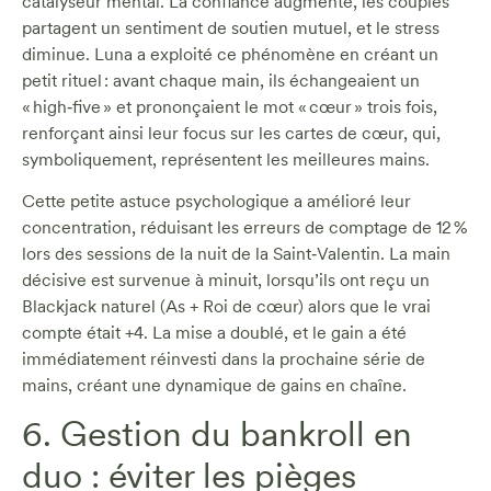
catalyseur mental. La confiance augmente, les couples
partagent un sentiment de soutien mutuel, et le stress
diminue. Luna a exploité ce phénomène en créant un
petit rituel : avant chaque main, ils échangeaient un
« high‑five » et prononçaient le mot « cœur » trois fois,
renforçant ainsi leur focus sur les cartes de cœur, qui,
symboliquement, représentent les meilleures mains.
Cette petite astuce psychologique a amélioré leur
concentration, réduisant les erreurs de comptage de 12 %
lors des sessions de la nuit de la Saint‑Valentin. La main
décisive est survenue à minuit, lorsqu’ils ont reçu un
Blackjack naturel (As + Roi de cœur) alors que le vrai
compte était +4. La mise a doublé, et le gain a été
immédiatement réinvesti dans la prochaine série de
mains, créant une dynamique de gains en chaîne.
6. Gestion du bankroll en
duo : éviter les pièges