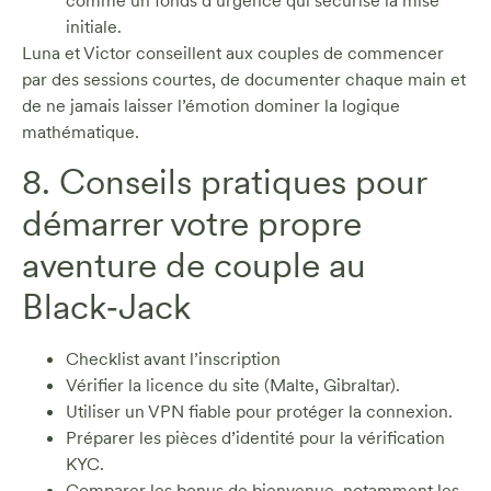
comme un fonds d’urgence qui sécurise la mise
initiale.
Luna et Victor conseillent aux couples de commencer
par des sessions courtes, de documenter chaque main et
de ne jamais laisser l’émotion dominer la logique
mathématique.
8. Conseils pratiques pour
démarrer votre propre
aventure de couple au
Black‑Jack
Checklist avant l’inscription
Vérifier la licence du site (Malte, Gibraltar).
Utiliser un VPN fiable pour protéger la connexion.
Préparer les pièces d’identité pour la vérification
KYC.
Comparer les bonus de bienvenue, notamment les