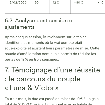
12/02/2026
90
12 €
–80 €
+1,0
6.2. Analyse post‑session et
ajustements
Après chaque session, ils reviennent sur le tableau,
identifient les moments où le vrai compte était
sous‑exploité et ajustent leurs paramètres de mise. Cette
boucle d’amélioration continue a permis de réduire les
pertes de 18 % en trois semaines.
7. Témoignage d’une réussite
: le parcours du couple
« Luna & Victor »
En trois mois, le duo est passé de mises de 10 € à un gain
total de 10 000 €, grâce à une combinaison habile de