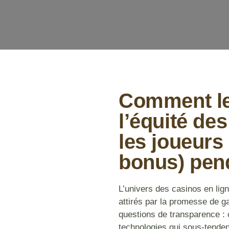
Comment les
l’équité de
les joueurs
bonus) pend
L’univers des casinos en lig
attirés par la promesse de g
questions de transparence : 
technologies qui sous‑tenden