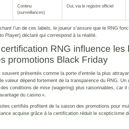
Continu
Oui, via le registre officiel
(surveillances)
ichant l’un de ces labels, le joueur s’assure que le RNG f
o Player) déclaré qui correspond à la réalité.
certification RNG influence les
es promotions Black Friday
 souvent présentés comme la porte d’entrée la plus attraya
lle valeur dépend fortement de la transparence du RNG. Un 
rir des conditions de mise (wagering) plus raisonnables, car i
avantage du casino ».
ites certifiés profitent de la saison des promotions pour mult
ance acquise grâce à la certification réduit le scepticisme d