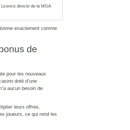
Licence directe de la MGA
onctionne exactement comme
 bonus de
nte pour les nouveaux
casino doté d’une
l n’a aucun besoin de
iplier leurs offres.
es joueurs, ce qui rend les