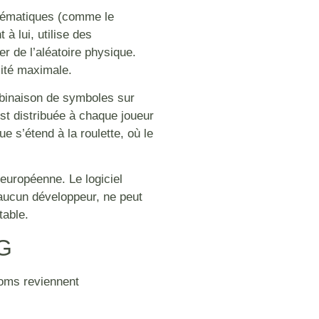
thématiques (comme le
à lui, utilise des
r de l’aléatoire physique.
lité maximale.
binaison de symboles sur
st distribuée à chaque joueur
e s’étend à la roulette, où le
européenne. Le logiciel
 aucun développeur, ne peut
table.
NG
noms reviennent