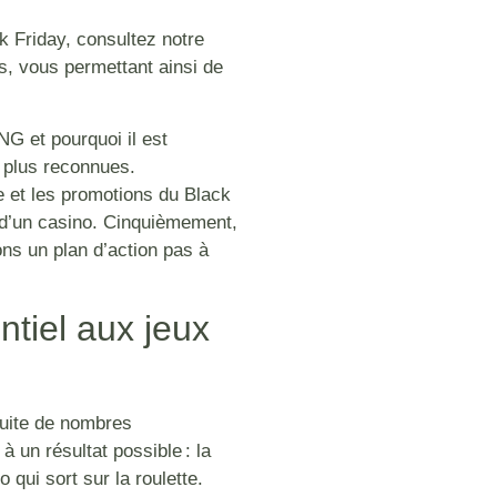
k Friday, consultez notre
s, vous permettant ainsi de
G et pourquoi il est
 plus reconnues.
 et les promotions du Black
n d’un casino. Cinquièmement,
ns un plan d’action pas à
ntiel aux jeux
suite de nombres
un résultat possible : la
 qui sort sur la roulette.