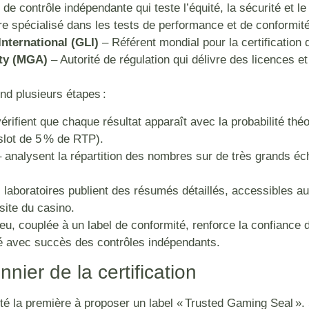
de contrôle indépendante qui teste l’équité, la sécurité et l
e spécialisé dans les tests de performance et de conformité 
nternational (GLI)
– Référent mondial pour la certification 
ty (MGA)
– Autorité de régulation qui délivre des licences e
d plusieurs étapes :
érifient que chaque résultat apparaît avec la probabilité th
lot de 5 % de RTP).
 analysent la répartition des nombres sur de très grands éch
 laboratoires publient des résumés détaillés, accessibles au
site du casino.
jeu, couplée à un label de conformité, renforce la confiance 
é avec succès des contrôles indépendants.
ier de la certification
la première à proposer un label « Trusted Gaming Seal ». S