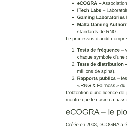
eCOGRA
– Association 
iTech Labs
– Laboratoir
Gaming Laboratories I
Malta Gaming Authori
standards de RNG.
Le processus d’audit compren
Tests de fréquence
– v
chaque symbole d’une s
Tests de distribution
–
millions de spins).
Rapports publics
– les
« RNG & Fairness » du 
L’obtention d’une licence de 
montre que le casino a pass
eCOGRA – le pionn
Créée en 2003, eCOGRA a été 