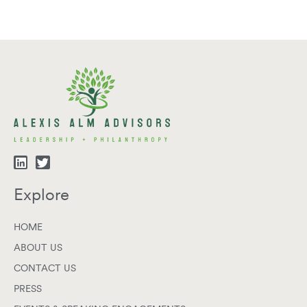
Explore
HOME
ABOUT US
CONTACT US
PRESS