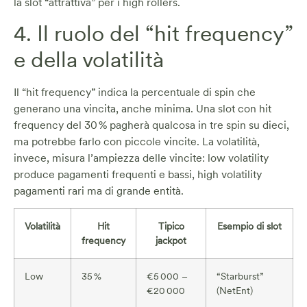
la slot “attrattiva” per i high rollers.
4. Il ruolo del “hit frequency”
e della volatilità
Il “hit frequency” indica la percentuale di spin che
generano una vincita, anche minima. Una slot con hit
frequency del 30 % pagherà qualcosa in tre spin su dieci,
ma potrebbe farlo con piccole vincite. La volatilità,
invece, misura l’ampiezza delle vincite: low volatility
produce pagamenti frequenti e bassi, high volatility
pagamenti rari ma di grande entità.
Volatilità
Hit
Tipico
Esempio di slot
frequency
jackpot
Low
35 %
€5 000 –
“Starburst”
€20 000
(NetEnt)