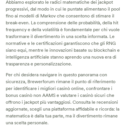
Abbiamo esplorato le radici matematiche dei jackpot
progressivi, dal modo in cui le puntate alimentano il pool
fino ai modelli di Markov che consentono di stimare il
break‑even. La comprensione delle probabilità, della hit
frequency e della volatilità è fondamentale per chi vuole
trasformare il divertimento in una scelta informata. Le
normative e le certificazioni garantiscono che gli RNG
siano equi, mentre le innovazioni basate su blockchain e
intelligenza artificiale stanno aprendo una nuova era di
trasparenza e personalizzazione.
Per chi desidera navigare in questo panorama con
sicurezza, Brewerforum rimane il punto di riferimento
per identificare i migliori casinò online, confrontare i
bonus casinò non AAMS e valutare i casinò sicuri che
offrono i jackpot più vantaggiosi. Consulta le recensioni
aggiornate, scegli una piattaforma affidabile e ricorda: la
matematica è dalla tua parte, ma il divertimento rimane
una scelta personale.