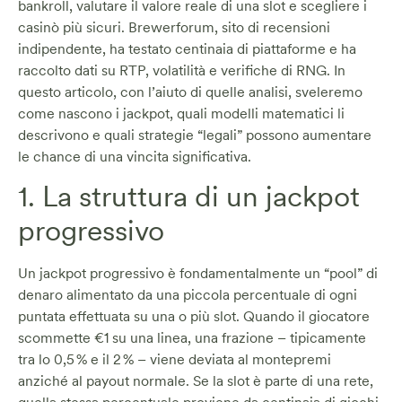
bankroll, valutare il valore reale di una slot e scegliere i
casinò più sicuri. Brewerforum, sito di recensioni
indipendente, ha testato centinaia di piattaforme e ha
raccolto dati su RTP, volatilità e verifiche di RNG. In
questo articolo, con l’aiuto di quelle analisi, sveleremo
come nascono i jackpot, quali modelli matematici li
descrivono e quali strategie “legali” possono aumentare
le chance di una vincita significativa.
1. La struttura di un jackpot
progressivo
Un jackpot progressivo è fondamentalmente un “pool” di
denaro alimentato da una piccola percentuale di ogni
puntata effettuata su una o più slot. Quando il giocatore
scommette €1 su una linea, una frazione – tipicamente
tra lo 0,5 % e il 2 % – viene deviata al montepremi
anziché al payout normale. Se la slot è parte di una rete,