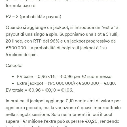
formula base è:
EV = Σ (probabilità × payout)
Quando si aggiunge un jackpot, si introduce un “extra” al
payout di una singola spin. Supponiamo una slot a 5 rulli,
20 linee, con RTP del 96 % e un jackpot progressivo da
€500 000. La probabilità di colpire il jackpot è 1 su
5 milioni di spin.
Calcolo:
EV base = 0,96 × 1 € = €0,96 per €1 scommesso.
Extra jackpot = (1/5 000 000) × €500 000 = €0,10.
EV totale = €0,96 + €0,10 = €1,06.
In pratica, il jackpot aggiunge 0,10 centesimi di valore per
ogni euro giocato, ma la variazione è quasi impercettibile
nella singola sessione. Solo nei momenti in cui il pool
supera i €1 milione l’extra può superare €0,20, rendendo