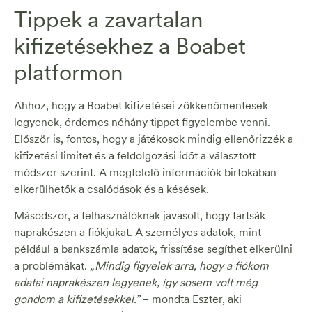
Tippek a zavartalan
kifizetésekhez a Boabet
platformon
Ahhoz, hogy a Boabet kifizetései zökkenőmentesek
legyenek, érdemes néhány tippet figyelembe venni.
Először is, fontos, hogy a játékosok mindig ellenőrizzék a
kifizetési limitet és a feldolgozási időt a választott
módszer szerint. A megfelelő információk birtokában
elkerülhetők a csalódások és a késések.
Másodszor, a felhasználóknak javasolt, hogy tartsák
naprakészen a fiókjukat. A személyes adatok, mint
például a bankszámla adatok, frissítése segíthet elkerülni
a problémákat.
„Mindig figyelek arra, hogy a fiókom
adatai naprakészen legyenek, így sosem volt még
gondom a kifizetésekkel.”
– mondta Eszter, aki