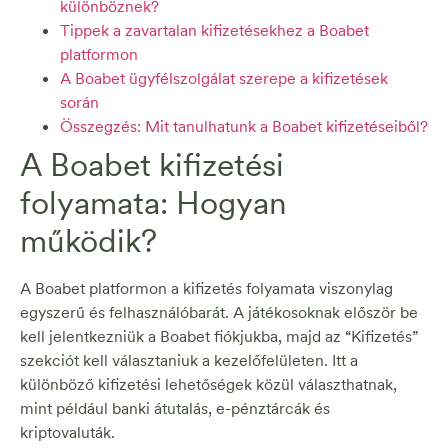
különböznek?
Tippek a zavartalan kifizetésekhez a Boabet
platformon
A Boabet ügyfélszolgálat szerepe a kifizetések
során
Összegzés: Mit tanulhatunk a Boabet kifizetéseiből?
A Boabet kifizetési
folyamata: Hogyan
működik?
A Boabet platformon a kifizetés folyamata viszonylag
egyszerű és felhasználóbarát. A játékosoknak először be
kell jelentkezniük a Boabet fiókjukba, majd az “Kifizetés”
szekciót kell választaniuk a kezelőfelületen. Itt a
különböző kifizetési lehetőségek közül választhatnak,
mint például banki átutalás, e-pénztárcák és
kriptovaluták.