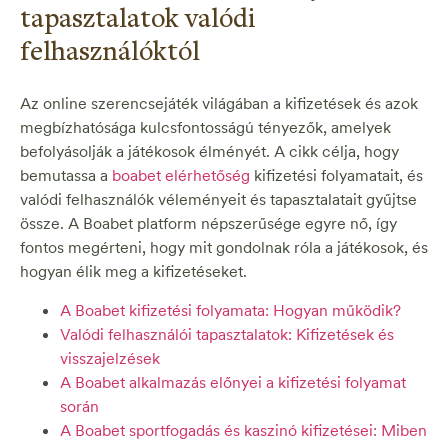
tapasztalatok valódi
felhasználóktól
Az online szerencsejáték világában a kifizetések és azok
megbízhatósága kulcsfontosságú tényezők, amelyek
befolyásolják a játékosok élményét. A cikk célja, hogy
bemutassa a
boabet elérhetőség
kifizetési folyamatait, és
valódi felhasználók véleményeit és tapasztalatait gyűjtse
össze. A Boabet platform népszerűsége egyre nő, így
fontos megérteni, hogy mit gondolnak róla a játékosok, és
hogyan élik meg a kifizetéseket.
A Boabet kifizetési folyamata: Hogyan működik?
Valódi felhasználói tapasztalatok: Kifizetések és
visszajelzések
A Boabet alkalmazás előnyei a kifizetési folyamat
során
A Boabet sportfogadás és kaszinó kifizetései: Miben