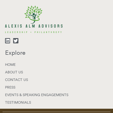
Explore
HOME
ABOUT US
CONTACT US
PRESS
EVENTS & SPEAKING ENGAGEMENTS
TESTIMONIALS