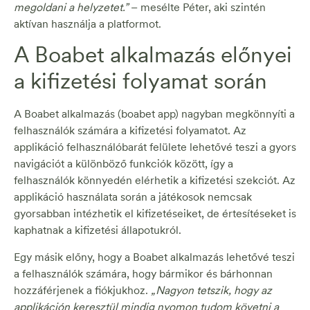
megoldani a helyzetet.”
– mesélte Péter, aki szintén
aktívan használja a platformot.
A Boabet alkalmazás előnyei
a kifizetési folyamat során
A Boabet alkalmazás (boabet app) nagyban megkönnyíti a
felhasználók számára a kifizetési folyamatot. Az
applikáció felhasználóbarát felülete lehetővé teszi a gyors
navigációt a különböző funkciók között, így a
felhasználók könnyedén elérhetik a kifizetési szekciót. Az
applikáció használata során a játékosok nemcsak
gyorsabban intézhetik el kifizetéseiket, de értesítéseket is
kaphatnak a kifizetési állapotukról.
Egy másik előny, hogy a Boabet alkalmazás lehetővé teszi
a felhasználók számára, hogy bármikor és bárhonnan
hozzáférjenek a fiókjukhoz.
„Nagyon tetszik, hogy az
applikáción keresztül mindig nyomon tudom követni a