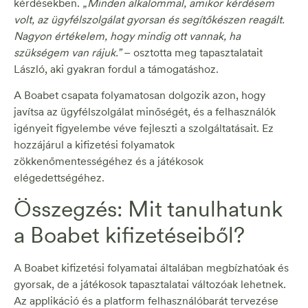
kérdésekben.
„Minden alkalommal, amikor kérdésem
volt, az ügyfélszolgálat gyorsan és segítőkészen reagált.
Nagyon értékelem, hogy mindig ott vannak, ha
szükségem van rájuk.”
– osztotta meg tapasztalatait
László, aki gyakran fordul a támogatáshoz.
A Boabet csapata folyamatosan dolgozik azon, hogy
javítsa az ügyfélszolgálat minőségét, és a felhasználók
igényeit figyelembe véve fejleszti a szolgáltatásait. Ez
hozzájárul a kifizetési folyamatok
zökkenőmentességéhez és a játékosok
elégedettségéhez.
Összegzés: Mit tanulhatunk
a Boabet kifizetéseiből?
A Boabet kifizetési folyamatai általában megbízhatóak és
gyorsak, de a játékosok tapasztalatai változóak lehetnek.
Az applikáció és a platform felhasználóbarát tervezése