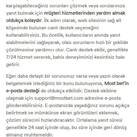
karşılaşabileceğiniz sorunları çözmek veya sorularınıza
yanıt bulmak için
müşteri hizmetlerinden yardım almak
oldukça kolaydır
. İlk adım olarak, web sitesinin sağ alt
köşesinde bulunan canlı destek seçeneğini
kullanabilirsiniz. Bu özellik, kullanıcıların anında yanıt
alabilmelerini sağlayarak, olası sorunların hızlı bir şekilde
çözülmesine yardımcı olur. Canlı destek ekibi, genellikle
7/24 hizmet vererek, bahis deneyiminizi kesintisiz hale
getirir.
Eğer daha detaylı bir sorununuz varsa veya yazılı olarak
belgelemek istediğiniz bir konu bulunuyorsa,
Most bet’in
e-posta desteği
de oldukça etkilidir. Destek ekibine
ulaşmak için support@mostbet.com adresine e-posta
gönderebilirsiniz. E-postanızda yaşadığınız sorunu açıkça
belirtmek ve mümkünse ekran görüntüleri eklemek,
çözüm sürecini hızlandıracaktır. Ortalama yanıt süresi
genellikle 24 saat içinde olup, bu süre içinde geri dönüş
almanız muhtemeldir.