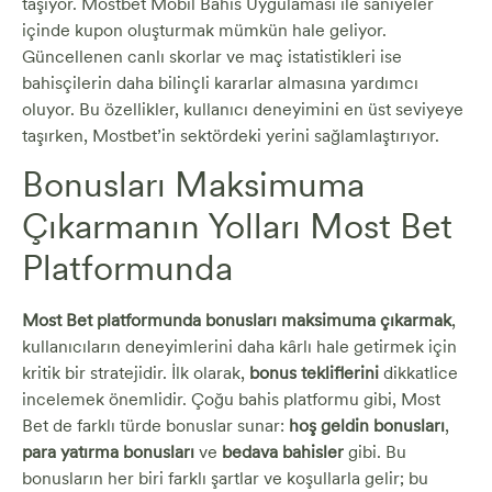
taşıyor. Mostbet Mobil Bahis Uygulaması ile saniyeler
içinde kupon oluşturmak mümkün hale geliyor.
Güncellenen canlı skorlar ve maç istatistikleri ise
bahisçilerin daha bilinçli kararlar almasına yardımcı
oluyor. Bu özellikler, kullanıcı deneyimini en üst seviyeye
taşırken, Mostbet’in sektördeki yerini sağlamlaştırıyor.
Bonusları Maksimuma
Çıkarmanın Yolları Most Bet
Platformunda
Most Bet platformunda bonusları maksimuma çıkarmak
,
kullanıcıların deneyimlerini daha kârlı hale getirmek için
kritik bir stratejidir. İlk olarak,
bonus tekliflerini
dikkatlice
incelemek önemlidir. Çoğu bahis platformu gibi, Most
Bet de farklı türde bonuslar sunar:
hoş geldin bonusları
,
para yatırma bonusları
ve
bedava bahisler
gibi. Bu
bonusların her biri farklı şartlar ve koşullarla gelir; bu