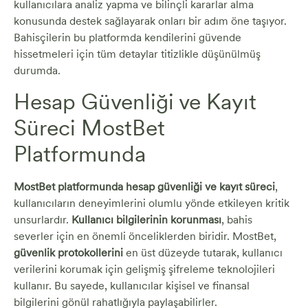
kullanıcılara analiz yapma ve bilinçli kararlar alma
konusunda destek sağlayarak onları bir adım öne taşıyor.
Bahisçilerin bu platformda kendilerini güvende
hissetmeleri için tüm detaylar titizlikle düşünülmüş
durumda.
Hesap Güvenliği ve Kayıt
Süreci MostBet
Platformunda
MostBet platformunda hesap güvenliği ve kayıt süreci
,
kullanıcıların deneyimlerini olumlu yönde etkileyen kritik
unsurlardır.
Kullanıcı bilgilerinin korunması
, bahis
severler için en önemli önceliklerden biridir. MostBet,
güvenlik protokollerini
en üst düzeyde tutarak, kullanıcı
verilerini korumak için gelişmiş şifreleme teknolojileri
kullanır. Bu sayede, kullanıcılar kişisel ve finansal
bilgilerini gönül rahatlığıyla paylaşabilirler.