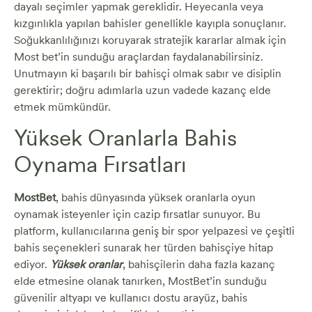
dayalı seçimler yapmak gereklidir. Heyecanla veya
kızgınlıkla yapılan bahisler genellikle kayıpla sonuçlanır.
Soğukkanlılığınızı koruyarak stratejik kararlar almak için
Most bet’in sunduğu araçlardan faydalanabilirsiniz.
Unutmayın ki başarılı bir bahisçi olmak sabır ve disiplin
gerektirir; doğru adımlarla uzun vadede kazanç elde
etmek mümkündür.
Yüksek Oranlarla Bahis
Oynama Fırsatları
MostBet
, bahis dünyasında yüksek oranlarla oyun
oynamak isteyenler için cazip fırsatlar sunuyor. Bu
platform, kullanıcılarına geniş bir spor yelpazesi ve çeşitli
bahis seçenekleri sunarak her türden bahisçiye hitap
ediyor.
Yüksek oranlar
, bahisçilerin daha fazla kazanç
elde etmesine olanak tanırken, MostBet’in sunduğu
güvenilir altyapı ve kullanıcı dostu arayüz, bahis