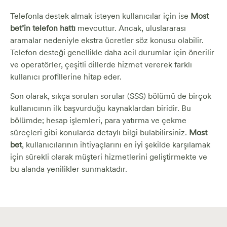
Telefonla destek almak isteyen kullanıcılar için ise
Most
bet’in telefon hattı
mevcuttur. Ancak, uluslararası
aramalar nedeniyle ekstra ücretler söz konusu olabilir.
Telefon desteği genellikle daha acil durumlar için önerilir
ve operatörler, çeşitli dillerde hizmet vererek farklı
kullanıcı profillerine hitap eder.
Son olarak, sıkça sorulan sorular (SSS) bölümü de birçok
kullanıcının ilk başvurduğu kaynaklardan biridir. Bu
bölümde; hesap işlemleri, para yatırma ve çekme
süreçleri gibi konularda detaylı bilgi bulabilirsiniz.
Most
bet
, kullanıcılarının ihtiyaçlarını en iyi şekilde karşılamak
için sürekli olarak müşteri hizmetlerini geliştirmekte ve
bu alanda yenilikler sunmaktadır.