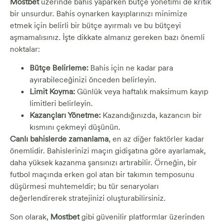
Mostbet
üzerinde bahis yaparken bütçe yönetimi de kritik
bir unsurdur. Bahis oynarken kayıplarınızı minimize
etmek için belirli bir bütçe ayırmalı ve bu bütçeyi
aşmamalısınız. İşte dikkate almanız gereken bazı önemli
noktalar:
Bütçe Belirleme:
Bahis için ne kadar para
ayırabileceğinizi önceden belirleyin.
Limit Koyma:
Günlük veya haftalık maksimum kayıp
limitleri belirleyin.
Kazançları Yönetme:
Kazandığınızda, kazancın bir
kısmını çekmeyi düşünün.
Canlı bahislerde zamanlama
, en az diğer faktörler kadar
önemlidir. Bahislerinizi maçın gidişatına göre ayarlamak,
daha yüksek kazanma şansınızı artırabilir. Örneğin, bir
futbol maçında erken gol atan bir takımın temposunu
düşürmesi muhtemeldir; bu tür senaryoları
değerlendirerek stratejinizi oluşturabilirsiniz.
Son olarak,
Mostbet
gibi güvenilir platformlar üzerinden