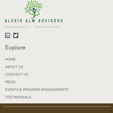
Explore
HOME
ABOUT US
CONTACT US
PRESS
EVENTS & SPEAKING ENGAGEMENTS
TESTIMONIALS