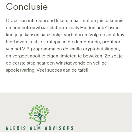
Conclusie
Craps kan intimiderend lijken, maar met de juiste kennis
en een betrouwbaar platform zoals Hiddenjack Casino
kun je je kansen aanzienlijk verbeteren. Volg de acht tips
hierboven, test je strategie in de demo‑mode, profiteer
van het VIP‑programma en de snelle cryptobetalingen,
en vergeet nooit je eigen limieten te bewaken. Zo zet je
de eerste stap naar een winstgevende en veilige
speelervaring. Veel succes aan de tafel!