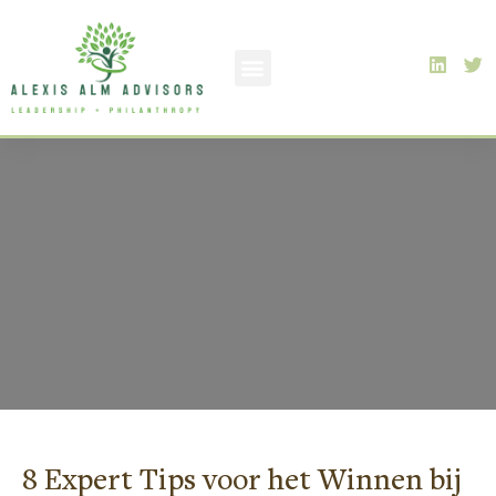
8 Expert Tips voor het Winnen bij