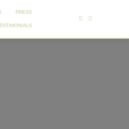
S
PRESS
ESTIMONIALS