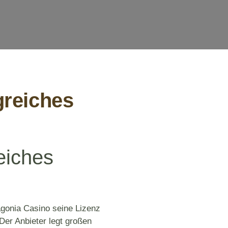
greiches
reiches
agonia Casino seine Lizenz
Der Anbieter legt großen