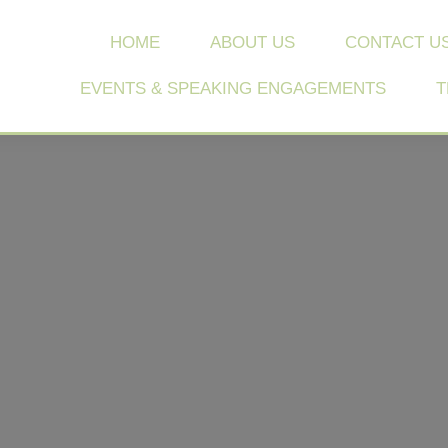
HOME
ABOUT US
CONTACT U
EVENTS & SPEAKING ENGAGEMENTS
T