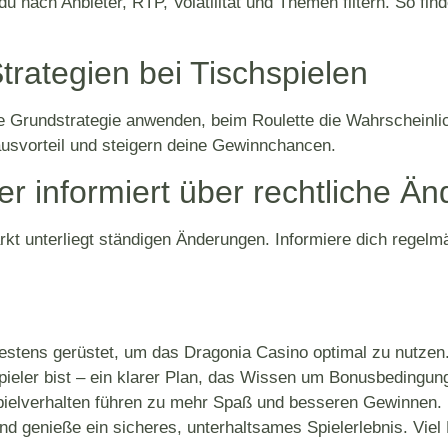
 du nach Anbieter, RTP, Volatilität und Themen filtern. So find
trategien bei Tischspielen
e Grundstrategie anwenden, beim Roulette die Wahrscheinli
usvorteil und steigern deine Gewinnchancen.
er informiert über rechtliche Ä
kt unterliegt ständigen Änderungen. Informiere dich regel
bestens gerüstet, um das Dragonia Casino optimal zu nutzen
Spieler bist – ein klarer Plan, das Wissen um Bonusbedingun
elverhalten führen zu mehr Spaß und besseren Gewinnen. P
nd genieße ein sicheres, unterhaltsames Spielerlebnis. Viel 