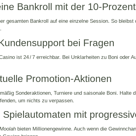
eine Bankroll mit der 10‑Prozen
er gesamten Bankroll auf eine einzelne Session. So bleibst d
.
 Kundensupport bei Fragen
asino ist 24 / 7 erreichbar. Bei Unklarheiten zu Boni oder A
ktuelle Promotion‑Aktionen
lmäßig Sonderaktionen, Turniere und saisonale Boni. Halte d
fenden, um nichts zu verpassen.
 Spielautomaten mit progressi
Moolah
bieten Millionengewinne. Auch wenn die Gewinnchanc