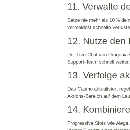
11. Verwalte d
Setze nie mehr als 10 % dein
vermeidest schnelle Verluste
12. Nutze den
Der Live‑Chat von Dragonia C
Support‑Team schnell weiter.
13. Verfolge a
Das Casino aktualisiert rege
Aktions‑Bereich auf dem Lau
14. Kombiniere
Progressive Slots wie
Mega 