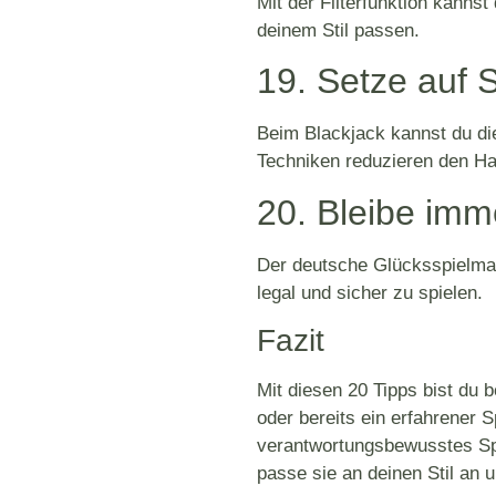
Mit der Filterfunktion kannst
deinem Stil passen.
19. Setze auf S
Beim Blackjack kannst du di
Techniken reduzieren den Ha
20. Bleibe imm
Der deutsche Glücksspielmar
legal und sicher zu spielen.
Fazit
Mit diesen 20 Tipps bist du 
oder bereits ein erfahrener 
verantwortungsbewusstes Spi
passe sie an deinen Stil an u