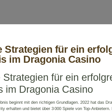
 Strategien für ein erfol
is im Dragonia Casino
Strategien für ein erfolg
is im Dragonia Casino
bnis beginnt mit den richtigen Grundlagen. 2022 hat das Dr
ty erhalten und bietet über 3 000 Spiele von Top‑Anbietern. 