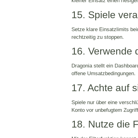
kleiner Einsatz einen riesig
15. Spiele ver
Setze klare Einsatzlimits be
rechtzeitig zu stoppen.
16. Verwende 
Dragonia stellt ein Dashboar
offene Umsatzbedingungen.
17. Achte auf 
Spiele nur über eine versch
Konto vor unbefugtem Zugriff
18. Nutze die F