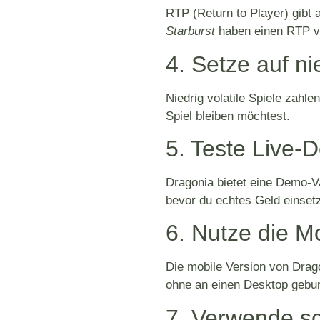
RTP (Return to Player) gibt a
Starburst
haben einen RTP v
4. Setze auf ni
Niedrig volatile Spiele zahl
Spiel bleiben möchtest.
5. Teste Live‑
Dragonia bietet eine Demo‑Va
bevor du echtes Geld einsetz
6. Nutze die Mo
Die mobile Version von Drago
ohne an einen Desktop gebun
7. Verwende s