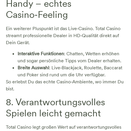
Handy – echtes
Casino‑Feeling
Ein weiterer Pluspunkt ist das Live‑Casino. Total Casino
streamt professionelle Dealer in HD‑Qualität direkt auf
Dein Gerät.
Interaktive Funktionen
: Chatten, Wetten erhöhen
und sogar persönliche Tipps vom Dealer erhalten.
Breite Auswahl
: Live‑Blackjack, Roulette, Baccarat
und Poker sind rund um die Uhr verfügbar.
So erlebst Du das echte Casino‑Ambiente, wo immer Du
bist.
8. Verantwortungsvolles
Spielen leicht gemacht
Total Casino legt großen Wert auf verantwortungsvolles