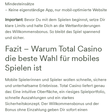
Mindesteinsätze
– Keine eigenständige App, nur mobil‑optimierte Website
Important:
Bevor Du mit dem Spielen beginnst, setze Dir
klare Limits und halte Dich an die Wettanforderungen
des Willkommensbonus. So bleibt das Spiel spannend
und sicher.
Fazit – Warum Total Casino
die beste Wahl für mobiles
Spielen ist
Mobile Spielerinnen und Spieler wollen schnelle, sichere
und unterhaltsame Erlebnisse. Total Casino liefert genau
das: Eine intuitive Oberfläche, ein riesiges Spielportfolio,
schnelle Auszahlungen und ein starkes
Sicherheitskonzept. Der Willkommensbonus und der
Bonus ohne Einzahlung geben Dir sofort einen