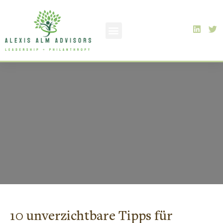
10 unverzichtbare Tipps für