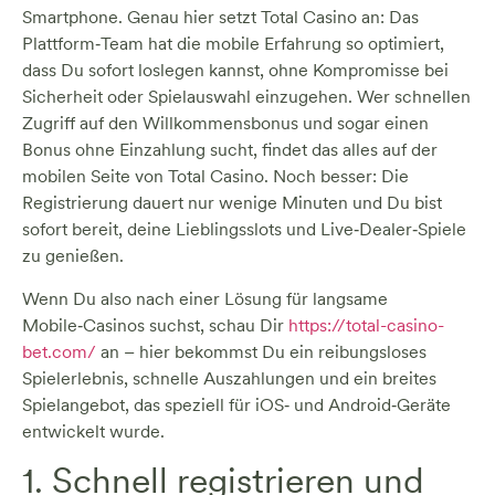
Smartphone. Genau hier setzt Total Casino an: Das
Plattform‑Team hat die mobile Erfahrung so optimiert,
dass Du sofort loslegen kannst, ohne Kompromisse bei
Sicherheit oder Spielauswahl einzugehen. Wer schnellen
Zugriff auf den Willkommensbonus und sogar einen
Bonus ohne Einzahlung sucht, findet das alles auf der
mobilen Seite von Total Casino. Noch besser: Die
Registrierung dauert nur wenige Minuten und Du bist
sofort bereit, deine Lieblingsslots und Live‑Dealer‑Spiele
zu genießen.
Wenn Du also nach einer Lösung für langsame
Mobile‑Casinos suchst, schau Dir
https://total-casino-
bet.com/
an – hier bekommst Du ein reibungsloses
Spielerlebnis, schnelle Auszahlungen und ein breites
Spielangebot, das speziell für iOS‑ und Android‑Geräte
entwickelt wurde.
1. Schnell registrieren und