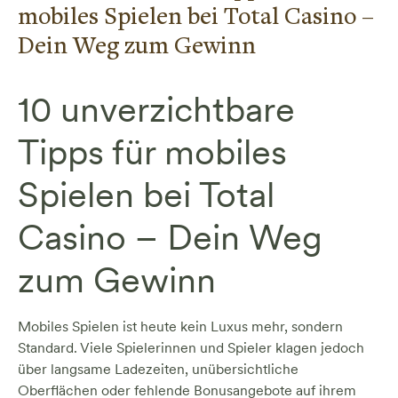
mobiles Spielen bei Total Casino –
Dein Weg zum Gewinn
10 unverzichtbare
Tipps für mobiles
Spielen bei Total
Casino – Dein Weg
zum Gewinn
Mobiles Spielen ist heute kein Luxus mehr, sondern
Standard. Viele Spielerinnen und Spieler klagen jedoch
über langsame Ladezeiten, unübersichtliche
Oberflächen oder fehlende Bonusangebote auf ihrem