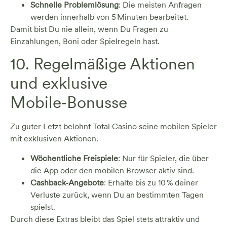
Schnelle Problemlösung
: Die meisten Anfragen
werden innerhalb von 5 Minuten bearbeitet.
Damit bist Du nie allein, wenn Du Fragen zu
Einzahlungen, Boni oder Spielregeln hast.
10. Regelmäßige Aktionen
und exklusive
Mobile‑Bonusse
Zu guter Letzt belohnt Total Casino seine mobilen Spieler
mit exklusiven Aktionen.
Wöchentliche Freispiele
: Nur für Spieler, die über
die App oder den mobilen Browser aktiv sind.
Cashback‑Angebote
: Erhalte bis zu 10 % deiner
Verluste zurück, wenn Du an bestimmten Tagen
spielst.
Durch diese Extras bleibt das Spiel stets attraktiv und