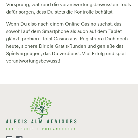
Vorsprung, während die verantwortungsbewussten Tools
dafür sorgen, dass Du stets die Kontrolle behältst.
Wenn Du also nach einem Online Casino suchst, das
sowohl auf dem Smartphone als auch auf dem Tablet
glänzt, probiere Total Casino aus. Registriere Dich noch
heute, sichere Dir die Gratis‑Runden und genieße das
Spielvergnügen, das Du verdienst. Viel Erfolg und spiel
verantwortungsbewusst!